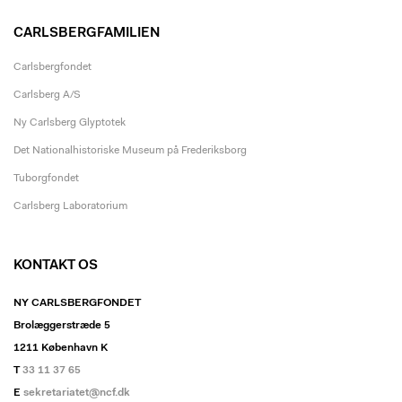
CARLSBERGFAMILIEN
Carlsbergfondet
Carlsberg A/S
Ny Carlsberg Glyptotek
Det Nationalhistoriske Museum på Frederiksborg
Tuborgfondet
Carlsberg Laboratorium
KONTAKT OS
NY CARLSBERGFONDET
Brolæggerstræde 5
1211 København K
T
33 11 37 65
E
sekretariatet@ncf.dk