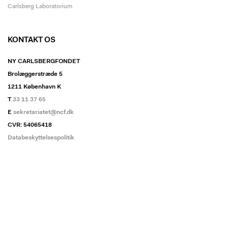
Carlsberg Laboratorium
KONTAKT OS
NY CARLSBERGFONDET
Brolæggerstræde 5
1211 København K
T
33 11 37 65
E
sekretariatet@ncf.dk
CVR: 54065418
Databeskyttelsespolitik