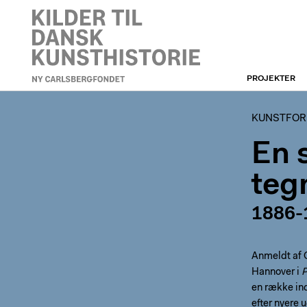
PROJEKTER
KUNSTFORENINGEN
KUNSTFORE
En 
teg
1886-
Anmeldt af 
Hannover i
P
en række ind
efter nyere 