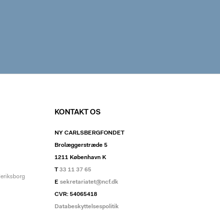
KONTAKT OS
NY CARLSBERGFONDET
Brolæggerstræde 5
1211 København K
T
33 11 37 65
deriksborg
E
sekretariatet@ncf.dk
CVR: 54065418
Databeskyttelsespolitik