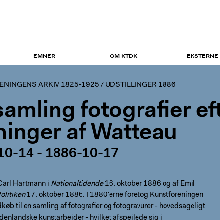
EMNER
OM KTDK
EKSTERNE
NINGENS ARKIV 1825-1925
/
UDSTILLINGER 1886
samling fotografier ef
ninger af Watteau
10-14 - 1886-10-17
Carl Hartmann i
Nationaltidende
16. oktober 1886 og af Emil
olitiken
17. oktober 1886. I 1880'erne foretog Kunstforeningen
køb til en samling af fotografier og fotogravurer - hovedsageligt
udenlandske kunstarbejder - hvilket afspejlede sig i