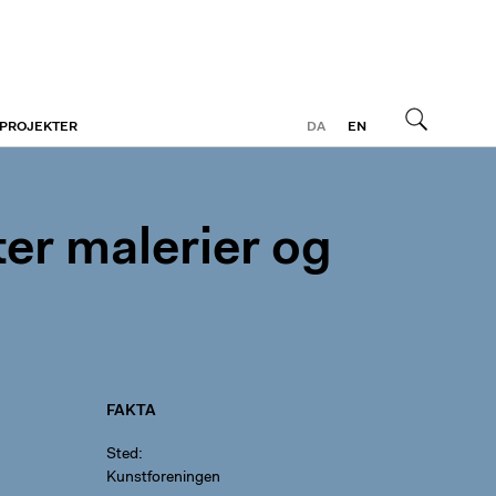
 PROJEKTER
DA
EN
Søg
ter malerier og
FAKTA
Sted
Kunstforeningen