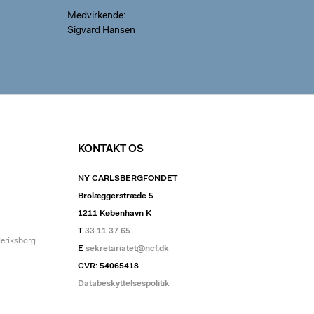
Medvirkende
Sigvard Hansen
KONTAKT OS
NY CARLSBERGFONDET
Brolæggerstræde 5
1211 København K
T
33 11 37 65
deriksborg
E
sekretariatet@ncf.dk
CVR: 54065418
Databeskyttelsespolitik