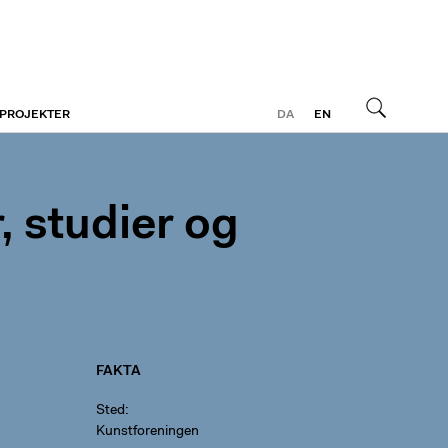
 PROJEKTER
DA
EN
Søg
, studier og
FAKTA
Sted
Kunstforeningen