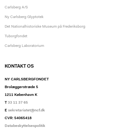
Carlsberg A/S
Ny Carlsberg Glyptotek
Det Nationalhistoriske Museum på Frederiksborg
Tuborgfondet
Carlsberg Laboratorium
KONTAKT OS
NY CARLSBERGFONDET
Brolæggerstræde 5
1211 København K
T
33 11 37 65
E
sekretariatet@ncf.dk
CVR: 54065418
Databeskyttelsespolitik