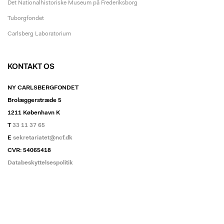
Det Nationalhistoriske Museum på Frederiksborg
Tuborgfondet
Carlsberg Laboratorium
KONTAKT OS
NY CARLSBERGFONDET
Brolæggerstræde 5
1211 København K
T
33 11 37 65
E
sekretariatet@ncf.dk
CVR: 54065418
Databeskyttelsespolitik