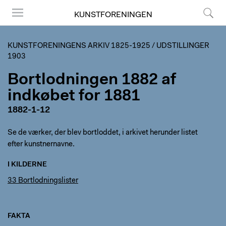
KUNSTFORENINGEN
Menu
Søg
KUNSTFORENINGENS ARKIV 1825-1925
/
UDSTILLINGER
1903
Bortlodningen 1882 af
indkøbet for 1881
1882-1-12
Se de værker, der blev bortloddet, i arkivet herunder listet
efter kunstnernavne.
I KILDERNE
33 Bortlodningslister
FAKTA