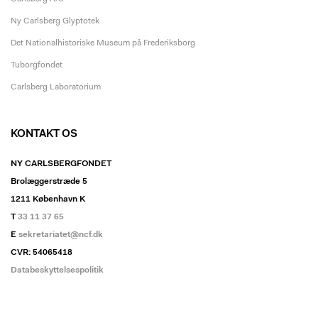
Ny Carlsberg Glyptotek
Det Nationalhistoriske Museum på Frederiksborg
Tuborgfondet
Carlsberg Laboratorium
KONTAKT OS
NY CARLSBERGFONDET
Brolæggerstræde 5
1211 København K
T
33 11 37 65
E
sekretariatet@ncf.dk
CVR: 54065418
Databeskyttelsespolitik