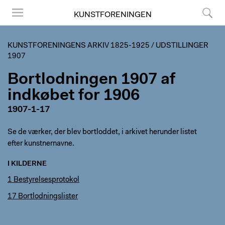
KUNSTFORENINGEN
Menu
Søg
KUNSTFORENINGENS ARKIV 1825-1925
/
UDSTILLINGER
1907
Bortlodningen 1907 af
indkøbet for 1906
1907-1-17
Se de værker, der blev bortloddet, i arkivet herunder listet
efter kunstnernavne.
I KILDERNE
1 Bestyrelsesprotokol
17 Bortlodningslister