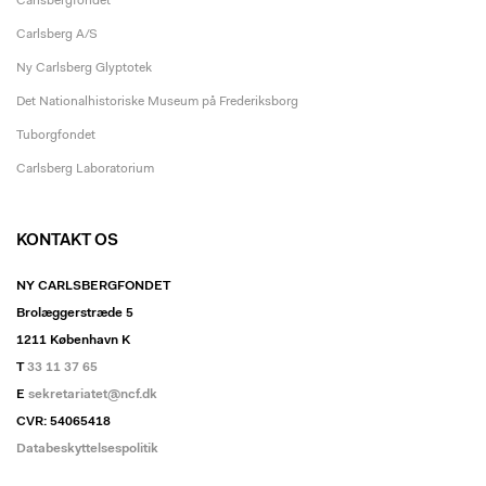
Carlsbergfondet
Carlsberg A/S
Ny Carlsberg Glyptotek
Det Nationalhistoriske Museum på Frederiksborg
Tuborgfondet
Carlsberg Laboratorium
KONTAKT OS
NY CARLSBERGFONDET
Brolæggerstræde 5
1211 København K
T
33 11 37 65
E
sekretariatet@ncf.dk
CVR: 54065418
Databeskyttelsespolitik