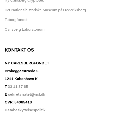
Ny Carlsberg Glyptotek
Det Nationalhistoriske Museum på Frederiksborg
Tuborgfondet
Carlsberg Laboratorium
KONTAKT OS
NY CARLSBERGFONDET
Brolæggerstræde 5
1211 København K
T
33 11 37 65
E
sekretariatet@ncf.dk
CVR: 54065418
Databeskyttelsespolitik