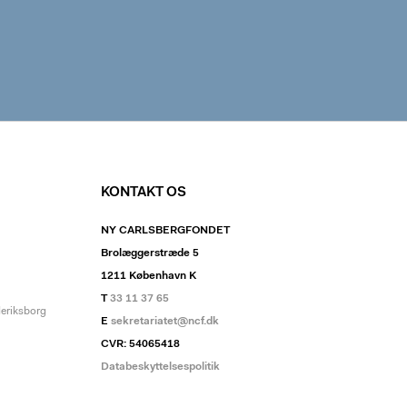
KONTAKT OS
NY CARLSBERGFONDET
Brolæggerstræde 5
1211 København K
T
33 11 37 65
deriksborg
E
sekretariatet@ncf.dk
CVR: 54065418
Databeskyttelsespolitik