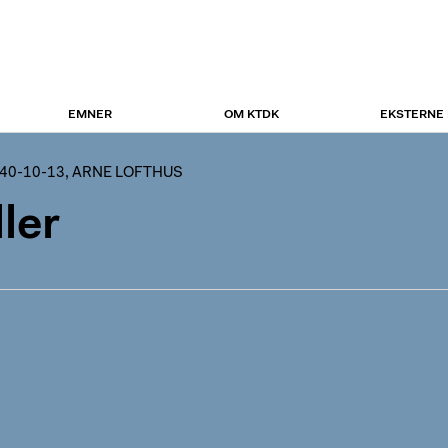
EMNER
OM KTDK
EKSTERNE
940-10-13, ARNE LOFTHUS
ler