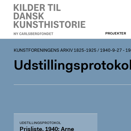
PROJEKTER
KUNSTFORENINGEN
KUNSTFORENINGENS ARKIV 1825-1925
/
1940-9-27 - 1
Udstillingsprotokol
UDSTILLINGSPROTOKOL
Prisliste, 1940: Arne