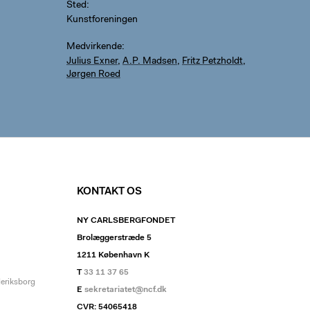
Sted
Kunstforeningen
Medvirkende
Julius Exner
,
A.P. Madsen
,
Fritz Petzholdt
,
Jørgen Roed
KONTAKT OS
NY CARLSBERGFONDET
Brolæggerstræde 5
1211 København K
T
33 11 37 65
deriksborg
E
sekretariatet@ncf.dk
CVR: 54065418