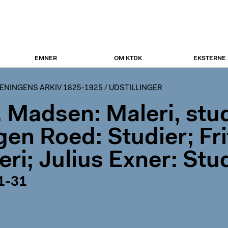
EMNER
OM KTDK
EKSTERNE
NINGENS ARKIV 1825-1925
/
UDSTILLINGER
. Madsen: Maleri, stu
gen Roed: Studier; Fri
eri; Julius Exner: Stu
1-31