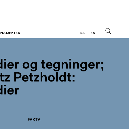
 PROJEKTER
DA
EN
Søg
dier og tegninger;
tz Petzholdt:
dier
FAKTA