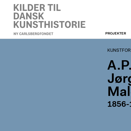
PROJEKTER
KUNSTFORENINGEN
KUNSTFORE
A.P
Jør
Mal
1856-