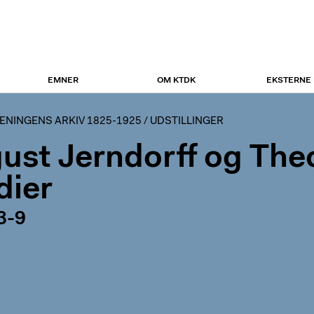
EMNER
OM KTDK
EKSTERNE
NINGENS ARKIV 1825-1925
/
UDSTILLINGER
ust Jerndorff og Theo
dier
3-9