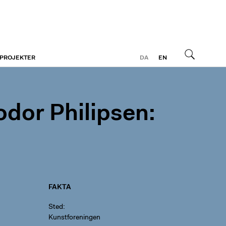
 PROJEKTER
DA
EN
Søg
dor Philipsen:
FAKTA
Sted
Kunstforeningen