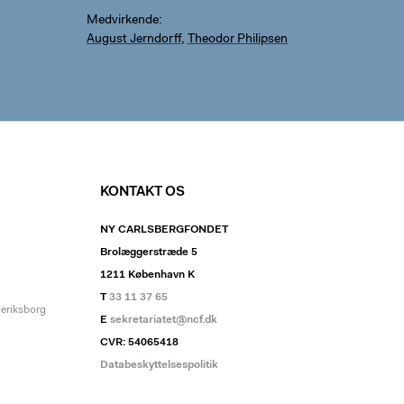
Medvirkende
August Jerndorff
,
Theodor Philipsen
KONTAKT OS
NY CARLSBERGFONDET
Brolæggerstræde 5
1211 København K
T
33 11 37 65
deriksborg
E
sekretariatet@ncf.dk
CVR: 54065418
Databeskyttelsespolitik