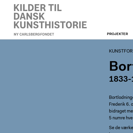
PROJEKTER
KUNSTFORENINGEN
KUNSTFORE
Bor
1833-
Bortlodning
Frederik 6. 
bidraget med
5 numre hve
Se de værker,