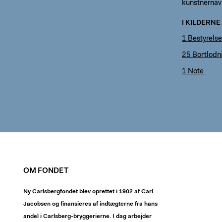
kunstnernav
I KILDERNE
1 Bestyrels
25 Bortlodni
1 Note
OM FONDET
Ny Carlsbergfondet blev oprettet i 1902 af Carl
Jacobsen og finansieres af indtægterne fra hans
andel i Carlsberg-bryggerierne. I dag arbejder