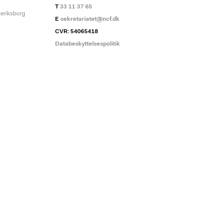
T
33 11 37 65
deriksborg
E
sekretariatet@ncf.dk
CVR: 54065418
Databeskyttelsespolitik