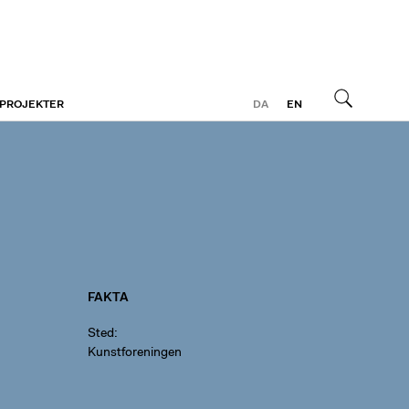
 PROJEKTER
DA
EN
Søg
FAKTA
Sted
Kunstforeningen