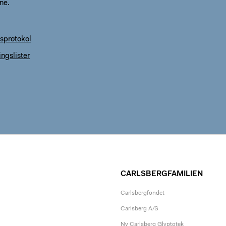
ne.
esprotokol
ngslister
CARLSBERGFAMILIEN
Carlsbergfondet
Carlsberg A/S
Ny Carlsberg Glyptotek