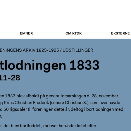
EMNER
OM KTDK
EKSTERNE
NINGENS ARKIV 1825-1925
/
UDSTILLINGER
tlodningen 1833
11-28
en 1833 blev afholdt på generalforsamlingen d. 28. november.
og Prins Christian Frederik (senere Christian 8.), som hver havde
 50 rigsdaler til foreningen dette år, deltog i bortlodningen med
r.
 der blev bortloddet, i arkivet herunder listet efter