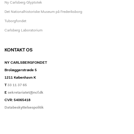
Ny Carlsberg Glyptotek
Det Nationalhistoriske Museum på Frederiksborg
Tuborgfondet
Carlsberg Laboratorium
KONTAKT OS
NY CARLSBERGFONDET
Brolæggerstræde 5
1211 København K
T
33 11 37 65
E
sekretariatet@ncf.dk
CVR: 54065418
Databeskyttelsespolitik