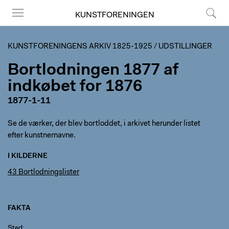
KUNSTFORENINGEN
Menu
Søg
KUNSTFORENINGENS ARKIV 1825-1925
/
UDSTILLINGER
Bortlodningen 1877 af
indkøbet for 1876
1877-1-11
Se de værker, der blev bortloddet, i arkivet herunder listet
efter kunstnernavne.
I KILDERNE
43 Bortlodningslister
FAKTA
Sted