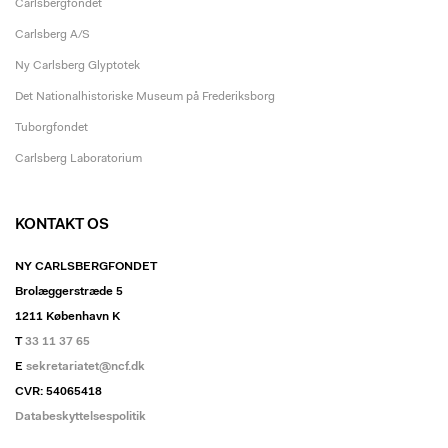
Carlsbergfondet
Carlsberg A/S
Ny Carlsberg Glyptotek
Det Nationalhistoriske Museum på Frederiksborg
Tuborgfondet
Carlsberg Laboratorium
KONTAKT OS
NY CARLSBERGFONDET
Brolæggerstræde 5
1211 København K
T
33 11 37 65
E
sekretariatet@ncf.dk
CVR: 54065418
Databeskyttelsespolitik