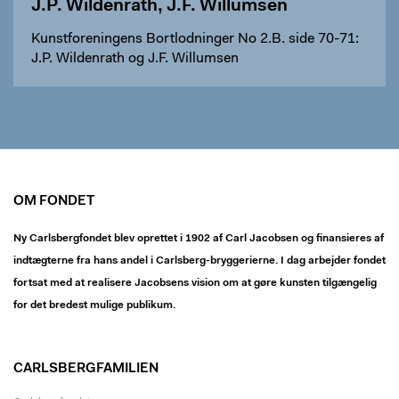
J.P. Wildenrath, J.F. Willumsen
Kunstforeningens Bortlodninger No 2.B. side 70-71:
J.P. Wildenrath og J.F. Willumsen
OM FONDET
Ny Carlsbergfondet blev oprettet i 1902 af Carl Jacobsen og finansieres af
indtægterne fra hans andel i Carlsberg-bryggerierne. I dag arbejder fondet
fortsat med at realisere Jacobsens vision om at gøre kunsten tilgængelig
for det bredest mulige publikum.
CARLSBERGFAMILIEN