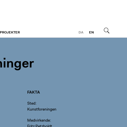
 PROJEKTER
DA
EN
Søg
ninger
FAKTA
Sted
Kunstforeningen
Medvirkende
Fritz Petzholdt