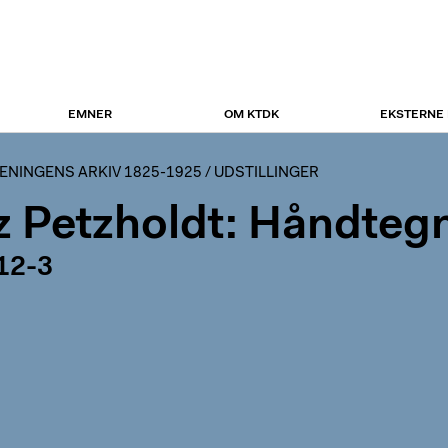
EMNER
OM KTDK
EKSTERNE
NINGENS ARKIV 1825-1925
/
UDSTILLINGER
tz Petzholdt: Håndteg
12-3