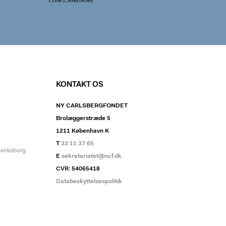
KONTAKT OS
NY CARLSBERGFONDET
Brolæggerstræde 5
1211 København K
T
33 11 37 65
deriksborg
E
sekretariatet@ncf.dk
CVR: 54065418
Databeskyttelsespolitik