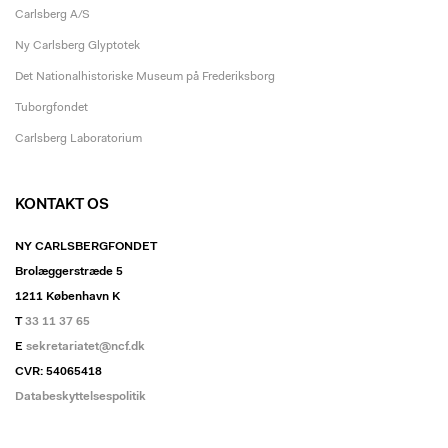
Carlsberg A/S
Ny Carlsberg Glyptotek
Det Nationalhistoriske Museum på Frederiksborg
Tuborgfondet
Carlsberg Laboratorium
KONTAKT OS
NY CARLSBERGFONDET
Brolæggerstræde 5
1211 København K
T
33 11 37 65
E
sekretariatet@ncf.dk
CVR: 54065418
Databeskyttelsespolitik