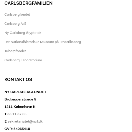
CARLSBERGFAMILIEN
Carlsbergfondet
Carlsberg A/S
Ny Carlsberg Glyptotek
Det Nationalhistoriske Museum på Frederiksborg
Tuborgfondet
Carlsberg Laboratorium
KONTAKT OS
NY CARLSBERGFONDET
Brolæggerstræde 5
1211 København K
T
33 11 37 65
E
sekretariatet@ncf.dk
CVR: 54065418