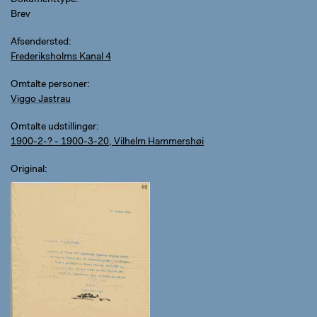
Dokumenttype
Brev
Afsendersted
Frederiksholms Kanal 4
Omtalte personer
Viggo Jastrau
Omtalte udstillinger
1900-2-? - 1900-3-20, Vilhelm Hammershøi
Original