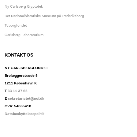
Ny Carlsberg Glyptotek
Det Nationalhistoriske Museum på Frederiksborg
Tuborgfondet
Carlsberg Laboratorium
KONTAKT OS
NY CARLSBERGFONDET
Brolæggerstræde 5
1211 København K
T
33 11 37 65
E
sekretariatet@ncf.dk
CVR: 54065418
Databeskyttelsespolitik