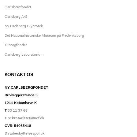
Carlsbergfondet
Carlsberg A/S
Ny Carlsberg Glyptotek
Det Nationalhistoriske Museum på Frederiksborg
Tuborgfondet
Carlsberg Laboratorium
KONTAKT OS
NY CARLSBERGFONDET
Brolæggerstræde 5
1211 København K
T
33 11 37 65
E
sekretariatet@ncf.dk
CVR: 54065418
Databeskyttelsespolitik