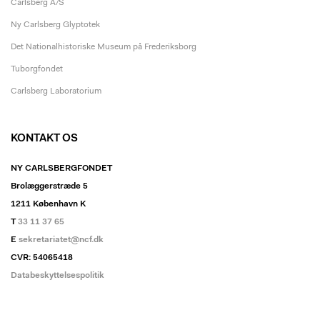
Carlsberg A/S
Ny Carlsberg Glyptotek
Det Nationalhistoriske Museum på Frederiksborg
Tuborgfondet
Carlsberg Laboratorium
KONTAKT OS
NY CARLSBERGFONDET
Brolæggerstræde 5
1211 København K
T
33 11 37 65
E
sekretariatet@ncf.dk
CVR: 54065418
Databeskyttelsespolitik