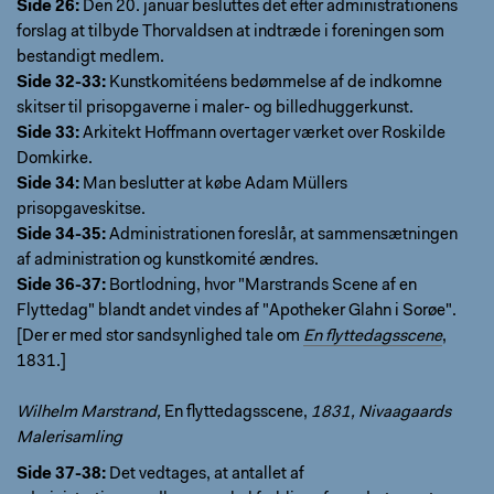
Side 26:
Den 20. januar besluttes det efter administrationens
forslag at tilbyde Thorvaldsen at indtræde i foreningen som
bestandigt medlem.
Side 32-33:
Kunstkomitéens bedømmelse af de indkomne
skitser til prisopgaverne i maler- og billedhuggerkunst.
Side 33:
Arkitekt Hoffmann overtager værket over Roskilde
Domkirke.
Side 34:
Man beslutter at købe Adam Müllers
prisopgaveskitse.
Side 34-35:
Administrationen foreslår, at sammensætningen
af administration og kunstkomité ændres.
Side 36-37:
Bortlodning, hvor "Marstrands Scene af en
Flyttedag" blandt andet vindes af "Apotheker Glahn i Sorøe".
[Der er med stor sandsynlighed tale om
En flyttedagsscene
,
1831.]
Wilhelm Marstrand,
En flyttedagsscene,
1831, Nivaagaards
Malerisamling
Side 37-38:
Det vedtages, at antallet af