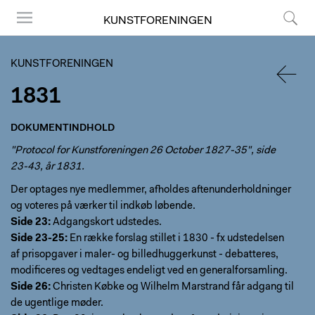
KUNSTFORENINGEN
Menu
Søg
KUNSTFORENINGEN
1831
TILBA
DOKUMENTINDHOLD
"Protocol for Kunstforeningen 26 October 1827-35", side
23-43, år 1831.
Der optages nye medlemmer, afholdes aftenunderholdninger
og voteres på værker til indkøb løbende.
Side 23:
Adgangskort udstedes.
Side 23-25:
En række forslag stillet i 1830 - fx udstedelsen
af prisopgaver i maler- og billedhuggerkunst - debatteres,
modificeres og vedtages endeligt ved en generalforsamling.
Side 26:
Christen Købke og Wilhelm Marstrand får adgang til
de ugentlige møder.