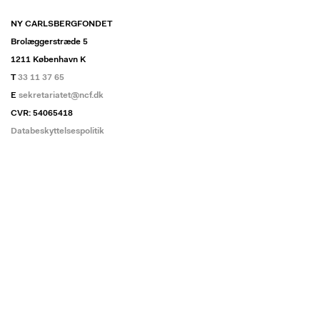
NY CARLSBERGFONDET
Brolæggerstræde 5
1211 København K
T
33 11 37 65
E
sekretariatet@ncf.dk
CVR: 54065418
Databeskyttelsespolitik