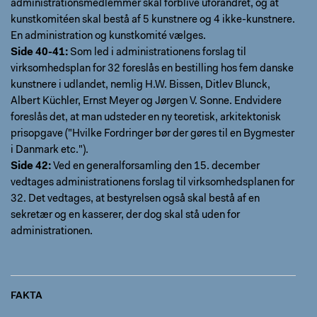
administrationsmedlemmer skal forblive uforandret, og at
kunstkomitéen skal bestå af 5 kunstnere og 4 ikke-kunstnere.
En administration og kunstkomité vælges.
Side 40-41:
Som led i administrationens forslag til
virksomhedsplan for 32 foreslås en bestilling hos fem danske
kunstnere i udlandet, nemlig H.W. Bissen, Ditlev Blunck,
Albert Küchler, Ernst Meyer og Jørgen V. Sonne. Endvidere
foreslås det, at man udsteder en ny teoretisk, arkitektonisk
prisopgave ("Hvilke Fordringer bør der gøres til en Bygmester
i Danmark etc.").
Side 42:
Ved en generalforsamling den 15. december
vedtages administrationens forslag til virksomhedsplanen for
32. Det vedtages, at bestyrelsen også skal bestå af en
sekretær og en kasserer, der dog skal stå uden for
administrationen.
FAKTA