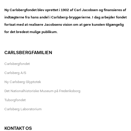
Ny Carlsbergfondet blev oprettet i 1902 af Carl Jacobsen og finansieres af
indtægterne fra hans andel i Carlsberg-bryggerierne. I dag arbejder fondet
fortsat med at realisere Jacobsens vision om at gøre kunsten tilgængelig
for det bredest mulige publikum.
CARLSBERGFAMILIEN
Carlsbergfondet
Carlsberg A/S
Ny Carlsberg Glyptotek
Det Nationalhistoriske Museum på Frederiksborg
Tuborgfondet
Carlsberg Laboratorium
KONTAKT OS