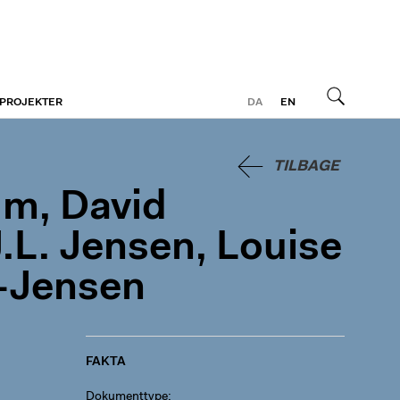
 PROJEKTER
DA
EN
Søg
TILBAGE
lm, David
.L. Jensen, Louise
-Jensen
FAKTA
Dokumenttype