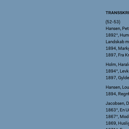
TRANSSKRI
(52-53)
Hansen, Pet
1892*, Huml
Landskab me
1894, Mark
1897, Fra Kr
Holm, Haral
1894*, Levkø
1897, Gylde
Hansen, Lou
1894, Regnf
Jacobsen, D
1863*, En U
1867*, Mode
1869, Husli