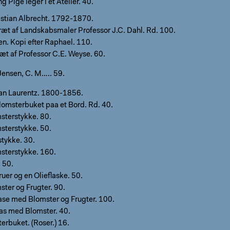
g Pige leger i et Atelier. 40.
istian Albrecht. 1792-1870.
ræt af Landskabsmaler Professor J.C. Dahl. Rd. 100.
ren. Kopi efter Raphael. 110.
æt af Professor C.E. Weyse. 60.
Jensen, C. M….. 59.
an Laurentz. 1800-1856.
lomsterbuket paa et Bord. Rd. 40.
sterstykke. 80.
sterstykke. 50.
stykke. 30.
sterstykke. 160.
 50.
uer og en Olieflaske. 50.
ter og Frugter. 90.
ase med Blomster og Frugter. 100.
las med Blomster. 40.
terbuket. (Roser.) 16.