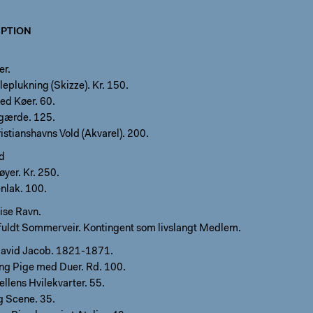
PTION
er.
eplukning (Skizze). Kr. 150.
d Køer. 60.
gærde. 125.
istianshavns Vold (Akvarel). 200.
d
yer. Kr. 250.
nlak. 100.
ise Ravn.
uldt Sommerveir. Kontingent som livslangt Medlem.
avid Jacob. 1821-1871.
ng Pige med Duer. Rd. 100.
llens Hvilekvarter. 55.
g Scene. 35.