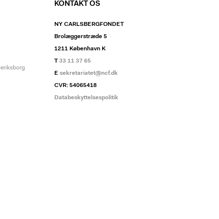
KONTAKT OS
NY CARLSBERGFONDET
Brolæggerstræde 5
1211 København K
T
33 11 37 65
deriksborg
E
sekretariatet@ncf.dk
CVR: 54065418
Databeskyttelsespolitik