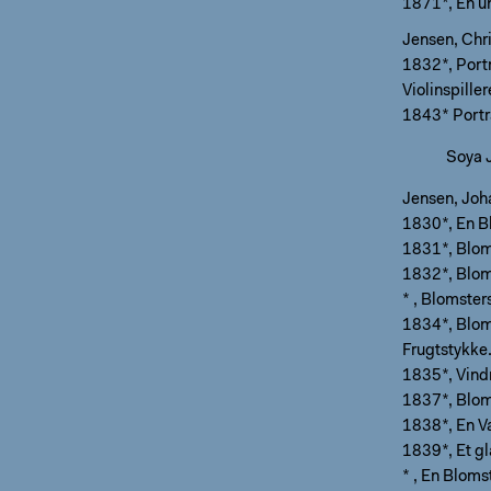
1871*, En un
Jensen, Chr
1832*, Port
Violinspille
1843* Portr
Soya 
Jensen, Joh
1830*, En B
1831*, Blom
1832*, Blom
* , Blomster
1834*, Blom
Frugtstykke.
1835*, Vindr
1837*, Bloms
1838*, En V
1839*, Et g
* , En Bloms