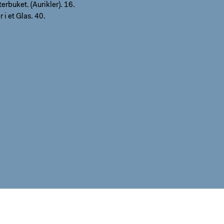
terbuket. (Aurikler). 16.
 i et Glas. 40.