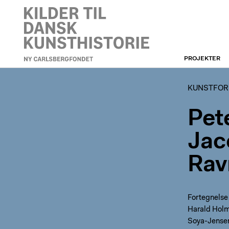
PROJEKTER
KUNSTFORENINGEN
KUNSTFOR
Pet
Jac
Rav
Fortegnelse
Harald Holm
Soya-Jensen