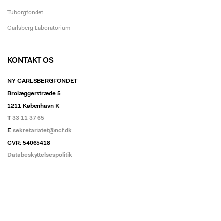
Tuborgfondet
Carlsberg Laboratorium
KONTAKT OS
NY CARLSBERGFONDET
Brolæggerstræde 5
1211 København K
T
33 11 37 65
E
sekretariatet@ncf.dk
CVR: 54065418
Databeskyttelsespolitik