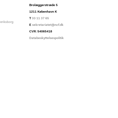
Brolæggerstræde 5
1211 København K
T
33 11 37 65
deriksborg
E
sekretariatet@ncf.dk
CVR: 54065418
Databeskyttelsespolitik