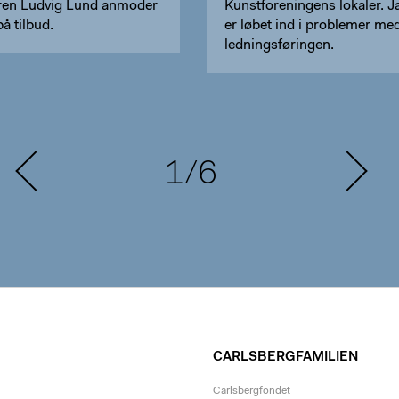
eren Ludvig Lund anmoder
Kunstforeningens lokaler. J
å tilbud.
er løbet ind i problemer me
ledningsføringen.
1/6
CARLSBERGFAMILIEN
Carlsbergfondet