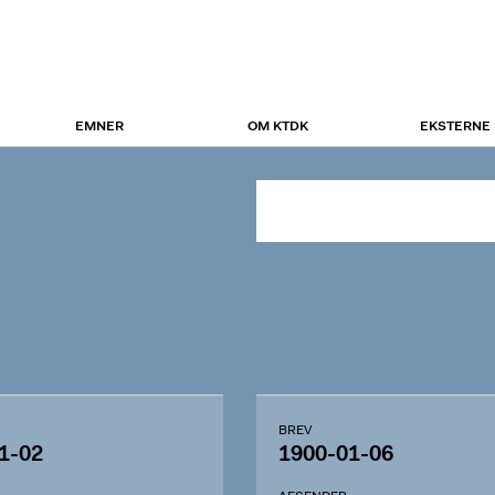
EMNER
OM KTDK
EKSTERNE
BREV
1-02
1900-01-06