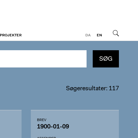
 PROJEKTER
DA
EN
Søg
SØG
Søgeresultater: 117
BREV
1900-01-09