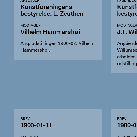
AFSENDER
AFSENDER
Kunstforeningens
Kunstf
bestyrelse, L. Zeuthen
bestyr
MODTAGER
MODTAGE
Vilhelm Hammershøi
J.F. W
Ang. udstillingen 1900-02: Vilhelm
Angående
Hammershøi.
Willumsen
afholdes
udstillin
BREV
BREV
1900-01-11
1900-0