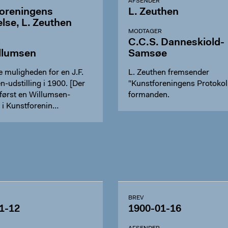
AFSENDER
oreningens
L. Zeuthen
else, L. Zeuthen
MODTAGER
C.C.S. Danneskiold-
R
illumsen
Samsøe
 muligheden for en J.F.
L. Zeuthen fremsender
-udstilling i 1900. [Der
"Kunstforeningens Protokol"
 først en Willumsen-
formanden.
g i Kunstforenin…
BREV
1-12
1900-01-16