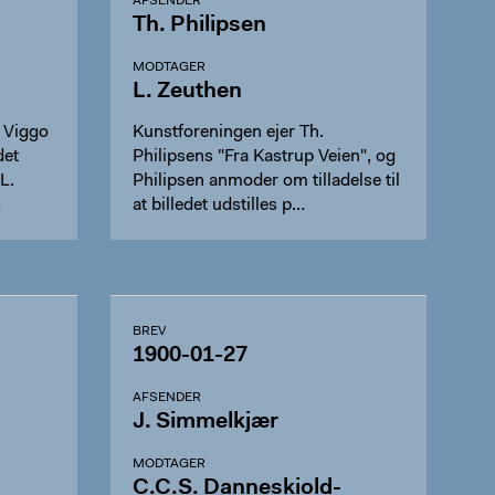
AFSENDER
Th. Philipsen
MODTAGER
L. Zeuthen
 Viggo
Kunstforeningen ejer Th.
det
Philipsens "Fra Kastrup Veien", og
L.
Philipsen anmoder om tilladelse til
…
at billedet udstilles p…
BREV
1900-01-27
AFSENDER
J. Simmelkjær
MODTAGER
C.C.S. Danneskiold-