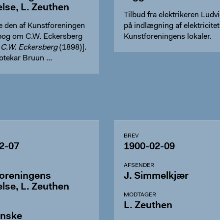
else, L. Zeuthen
Tilbud fra elektrikeren Ludv
 den af Kunstforeningen
på indlægning af elektricitet 
bog om C.W. Eckersberg
Kunstforeningens lokaler.
 C.W. Eckersberg
(1898)].
iotekar Bruun …
BREV
2-07
1900-02-09
AFSENDER
oreningens
J. Simmelkjær
else, L. Zeuthen
MODTAGER
L. Zeuthen
R
anske