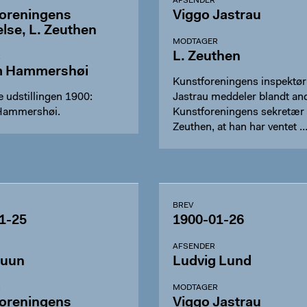
AFSENDER
oreningens
Viggo Jastrau
else, L. Zeuthen
MODTAGER
L. Zeuthen
R
m Hammershøi
Kunstforeningens inspektør
 udstillingen 1900:
Jastrau meddeler blandt an
Hammershøi.
Kunstforeningens sekretær 
Zeuthen, at han har ventet 
BREV
1-25
1900-01-26
AFSENDER
ruun
Ludvig Lund
R
MODTAGER
oreningens
Viggo Jastrau