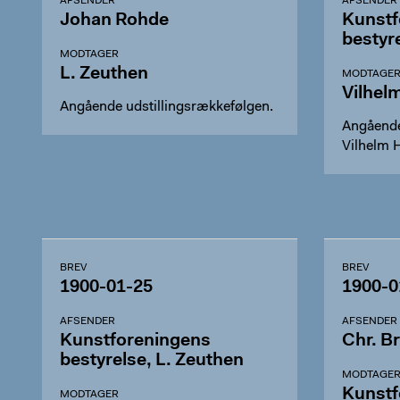
AFSENDER
AFSENDER
Johan Rohde
Kunstf
bestyr
MODTAGER
L. Zeuthen
MODTAGE
Vilhel
Angående udstillingsrækkefølgen.
Angående
Vilhelm 
BREV
BREV
1900-01-25
1900-0
AFSENDER
AFSENDER
Kunstforeningens
Chr. B
bestyrelse, L. Zeuthen
MODTAGE
Kunstf
MODTAGER