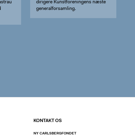
astrau
dirigere Kunstforeningens næste
d
generalforsamling.
KONTAKT OS
NY CARLSBERGFONDET