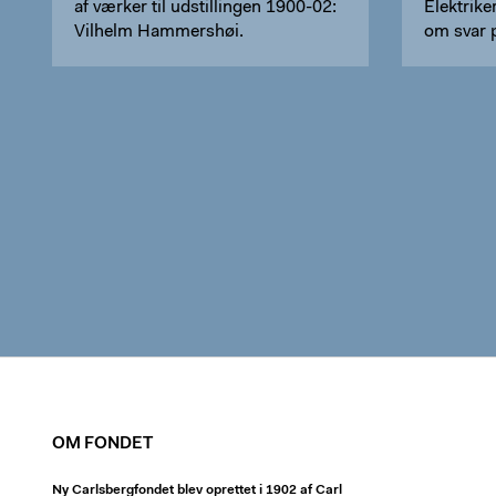
af værker til udstillingen 1900-02:
Elektrik
Vilhelm Hammershøi.
om svar p
OM FONDET
Ny Carlsbergfondet blev oprettet i 1902 af Carl