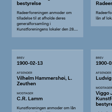
bestyrelse
Radeer
Radeerforeningen anmoder om
Radeerf
tilladelse til at afholde deres
lån af l
generalforsamling i
Kunstforeningens lokaler den 28.
februa…
BREV
BREV
1900-02-13
1900-0
AFSENDER
AFSENDER
Vilhelm Hammershøi, L.
Ludvig
Zeuthen
MODTAGE
Viggo 
MODTAGER
C.R. Lamm
Kunstf
bestyr
Kunstforeningen anmoder om lån