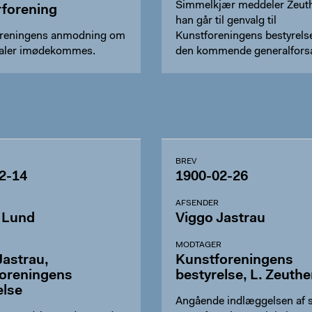
Simmelkjær meddeler Zeuth
forening
han går til genvalg til
oreningens anmodning om
Kunstforeningens bestyrels
okaler imødekommes.
den kommende generalfors
…
BREV
2-14
1900-02-26
AFSENDER
 Lund
Viggo Jastrau
R
MODTAGER
Jastrau,
Kunstforeningens
oreningens
bestyrelse, L. Zeuth
else
Angående indlæggelsen af s