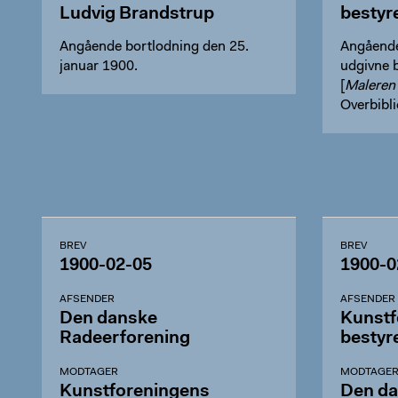
Ludvig Brandstrup
bestyr
Angående bortlodning den 25.
Angående
januar 1900.
udgivne 
[
Maleren
Overbibl
BREV
BREV
1900-02-05
1900-0
AFSENDER
AFSENDER
Den danske
Kunstf
Radeerforening
bestyr
MODTAGER
MODTAGE
Kunstforeningens
Den d