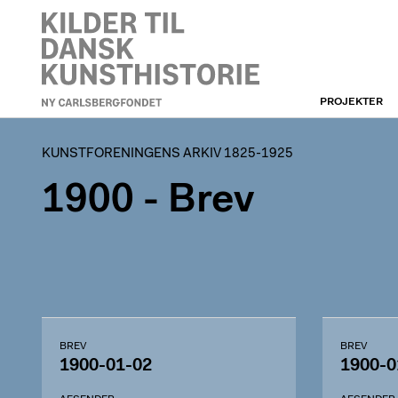
PROJEKTER
KUNSTFORENINGEN
KUNSTFORENINGENS ARKIV 1825-1925
1900
- Brev
BREV
BREV
1900-01-02
1900-0