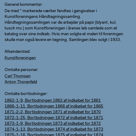
Generel kommentar
De med * markerede værker fandtes i gengivelser i
Kunstforeningens Håndtegningssamling.
Håndtegningssamlingen var de arbejder på papir (blyant, kul,
tusch mv.) som Kunstforeningen i årenes løb samlede som et
katalog over sine indkøb. Hvis man solgte et maleri til foreningen
skulle man også levere en tegning. Samlingen blev solgt i 1933.
Afsendersted
Kunstforeningen
Omtalte personer
Carl Thomsen
Anton Thorenfeld
Omtalte bortlodninger
1862-1-9, Bortlodningen 1862 af indkøbet for 1861
1866-1-11, Bortlodningen 1866 af indkøbet for 1865
1871-2-2, Bortlodningen 1871 af indkøbet for 1870
1872-1-25, Bortlodningen 1872 af indkøbet for 1871
1873-1-9, Bortlodningen 1873 af indkøbet for 1872
1874-1-13, Bortlodningen 1874 af indkøbet for 1873
1875-1-16, Bortlodningen 1875 af indkøbet for 1874