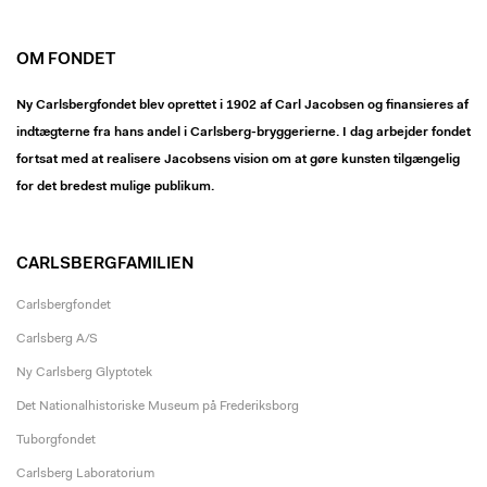
OM FONDET
Ny Carlsbergfondet blev oprettet i 1902 af Carl Jacobsen og finansieres af
indtægterne fra hans andel i Carlsberg-bryggerierne. I dag arbejder fondet
fortsat med at realisere Jacobsens vision om at gøre kunsten tilgængelig
for det bredest mulige publikum.
CARLSBERGFAMILIEN
Carlsbergfondet
Carlsberg A/S
Ny Carlsberg Glyptotek
Det Nationalhistoriske Museum på Frederiksborg
Tuborgfondet
Carlsberg Laboratorium