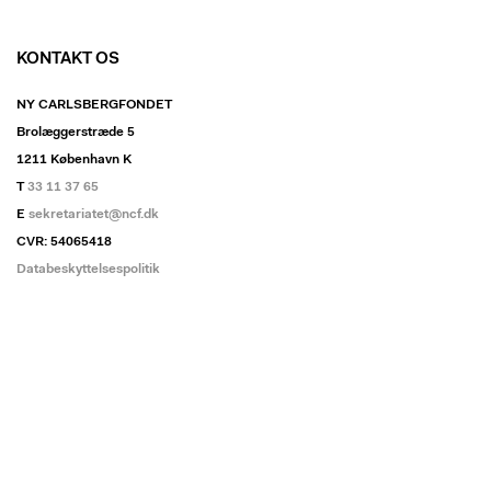
KONTAKT OS
NY CARLSBERGFONDET
Brolæggerstræde 5
1211 København K
T
33 11 37 65
E
sekretariatet@ncf.dk
CVR: 54065418
Databeskyttelsespolitik