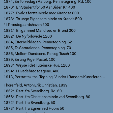
1874, En Torvedag i Aalborg. Pennetegning. Rd. 100
1876*, En Student for 50 Aar Siden Kr. 400
1877*, Evalds første Møde med Ørendse 800
1878*, To unge Piger som binde en Krands 500
* I Præstegaardshaven 200
1881*, En gammel Mand ved en Brønd 300
1882*, De Nyforlovede 1200
1884, Efter Middagen. Pennetegning. 62
1885, To Samtalende. Pennetegning. 70
1886, Mellem Dandsene. Pen og Tusch 100
1889, En ung Pige. Pastel. 100
1893*, Weyse i det Tuteinske Hus. 1200
1894*, I Hvedebrødsdagene. 400
1913, Portrætskitse. Tegning. Vundet i Randers Kunstforen. –
Thorenfeld, Anton Erik Christian. 1839
1862*, Parti fra Svendborg. Rd. 60
1866*, Parti fra Christiansminde ved Svendborg. 80
1872*, Parti fra Svendborg. 50
1873*, Parti fra Egnen ved Hobro 50