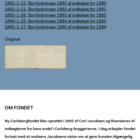
1891-1-22, Bortlodningen 1891 af indkøbet for 1890
1892-2-21, Bortlodningen 1892 af indkøbet for 1891
1893-1-26, Bortlodningen 1893 af indkøbet for 1892
1894-1-25, Bortlodningen 1894 af indkøbet for 1893
1895-1-27, Bortlodningen 1895 af indkøbet for 1894
Original
OM FONDET
Ny Carlsbergfondet blev oprettet i 1902 af Carl Jacobsen og finansieres af
indtægterne fra hans andel i Carlsberg-bryggerierne. I dag arbejder fondet
fortsat med at realisere Jacobsens vision om at gøre kunsten tilgængelig