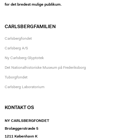
for det bredest mulige publikum.
CARLSBERGFAMILIEN
Carlsbergfondet
Carlsberg A/S
Ny Carlsberg Glyptotek
Det Nationalhistoriske Museum på Frederiksborg
Tuborgfondet
Carlsberg Laboratorium
KONTAKT OS
NY CARLSBERGFONDET
Brolæggerstræde 5
1211 København K