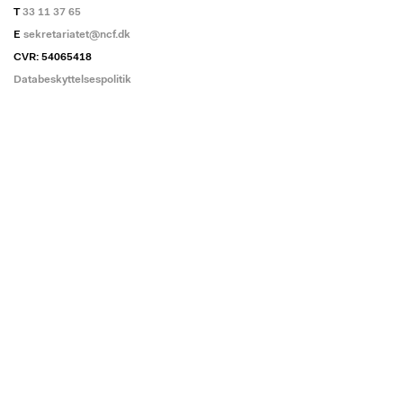
T
33 11 37 65
E
sekretariatet@ncf.dk
CVR: 54065418
Databeskyttelsespolitik