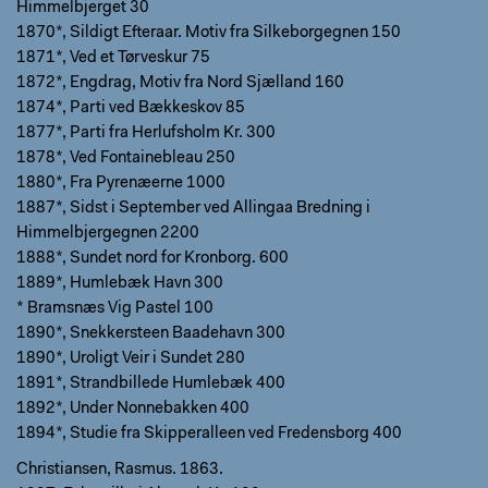
Himmelbjerget 30
1870*, Sildigt Efteraar. Motiv fra Silkeborgegnen 150
1871*, Ved et Tørveskur 75
1872*, Engdrag, Motiv fra Nord Sjælland 160
1874*, Parti ved Bækkeskov 85
1877*, Parti fra Herlufsholm Kr. 300
1878*, Ved Fontainebleau 250
1880*, Fra Pyrenæerne 1000
1887*, Sidst i September ved Allingaa Bredning i
Himmelbjergegnen 2200
1888*, Sundet nord for Kronborg. 600
1889*, Humlebæk Havn 300
* Bramsnæs Vig Pastel 100
1890*, Snekkersteen Baadehavn 300
1890*, Uroligt Veir i Sundet 280
1891*, Strandbillede Humlebæk 400
1892*, Under Nonnebakken 400
1894*, Studie fra Skipperalleen ved Fredensborg 400
Christiansen, Rasmus. 1863.