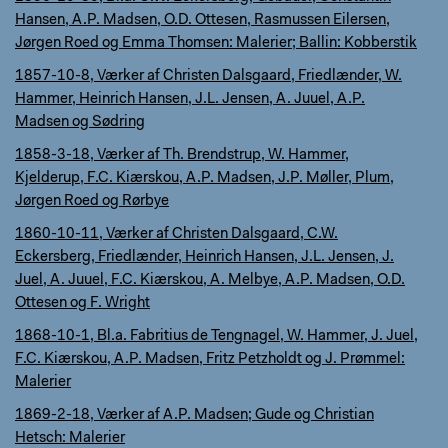
Hansen, A.P. Madsen, O.D. Ottesen, Rasmussen Eilersen,
Jørgen Roed og Emma Thomsen: Malerier; Ballin: Kobberstik
1857-10-8, Værker af Christen Dalsgaard, Friedlænder, W.
Hammer, Heinrich Hansen, J.L. Jensen, A. Juuel, A.P.
Madsen og Sødring
1858-3-18, Værker af Th. Brendstrup, W. Hammer,
Kjelderup, F.C. Kiærskou, A.P. Madsen, J.P. Møller, Plum,
Jørgen Roed og Rørbye
1860-10-11, Værker af Christen Dalsgaard, C.W.
Eckersberg, Friedlænder, Heinrich Hansen, J.L. Jensen, J.
Juel, A. Juuel, F.C. Kiærskou, A. Melbye, A.P. Madsen, O.D.
Ottesen og F. Wright
1868-10-1, Bl.a. Fabritius de Tengnagel, W. Hammer, J. Juel,
F.C. Kiærskou, A.P. Madsen, Fritz Petzholdt og J. Prømmel:
Malerier
1869-2-18, Værker af A.P. Madsen; Gude og Christian
Hetsch: Malerier