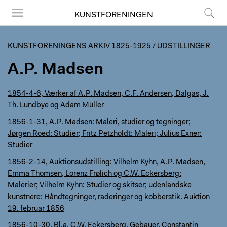
KUNSTFORENINGEN
Menu
Søg
KUNSTFORENINGENS ARKIV 1825-1925
/
UDSTILLINGER
A.P. Madsen
1854-4-6, Værker af A.P. Madsen, C.F. Andersen, Dalgas, J.
Th. Lundbye og Adam Müller
1856-1-31, A.P. Madsen: Maleri, studier og tegninger;
Jørgen Roed: Studier; Fritz Petzholdt: Maleri; Julius Exner:
Studier
1856-2-14, Auktionsudstilling: Vilhelm Kyhn, A.P. Madsen,
Emma Thomsen, Lorenz Frølich og C.W. Eckersberg:
Malerier; Vilhelm Kyhn: Studier og skitser; udenlandske
kunstnere: Håndtegninger, raderinger og kobberstik. Auktion
19. februar 1856
1856-10-30, Bl.a. C.W. Eckersberg, Gebauer, Constantin