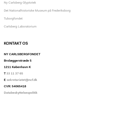
Ny Carlsberg Glyptotek
Det Nationalhistoriske Museum på Frederiksborg
Tuborgfondet
Carlsberg Laboratorium
KONTAKT OS
NY CARLSBERGFONDET
Brolæggerstræde 5
1211 København K
T
33 11 37 65
E
sekretariatet@ncf.dk
CVR: 54065418
Databeskyttelsespolitik