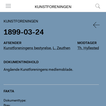
KUNSTFORENINGEN
Menu
Søg
KUNSTFORENINGEN
1899-03-24
TILBA
AFSENDER
MODTAGER
Kunstforeningens bestyrelse
,
L. Zeuthen
Th. Hyllested
DOKUMENTINDHOLD
Angående Kunstforeningens medlemsblade.
FAKTA
Dokumenttype
Brev