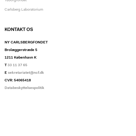
Tuborgfondet
Carlsberg Laboratorium
KONTAKT OS
NY CARLSBERGFONDET
Brolæggerstræde 5
1211 København K
T
33 11 37 65
E
sekretariatet@ncf.dk
CVR: 54065418
Databeskyttelsespolitik