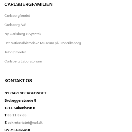
CARLSBERGFAMILIEN
Carlsbergfondet
Carlsberg A/S
Ny Carlsberg Glyptotek
Det Nationalhistoriske Museum på Frederiksborg
Tuborgfondet
Carlsberg Laboratorium
KONTAKT OS
NY CARLSBERGFONDET
Brolæggerstræde 5
1211 København K
T
33 11 37 65
E
sekretariatet@ncf.dk
CVR: 54065418