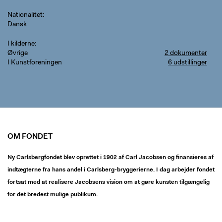
Nationalitet
Dansk
I kilderne
Øvrige
2 dokumenter
I Kunstforeningen
6 udstillinger
OM FONDET
Ny Carlsbergfondet blev oprettet i 1902 af Carl Jacobsen og finansieres af
indtægterne fra hans andel i Carlsberg-bryggerierne. I dag arbejder fondet
fortsat med at realisere Jacobsens vision om at gøre kunsten tilgængelig
for det bredest mulige publikum.