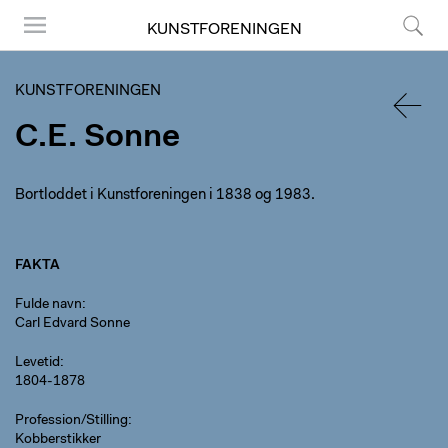
KUNSTFORENINGEN
Menu
Søg
KUNSTFORENINGEN
C.E. Sonne
TILBA
Bortloddet i Kunstforeningen i 1838 og 1983.
FAKTA
Fulde navn
Carl Edvard Sonne
Levetid
1804-1878
Profession/Stilling
Kobberstikker