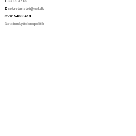
T
33 11 37 65
E
sekretariatet@ncf.dk
CVR: 54065418
Databeskyttelsespolitik