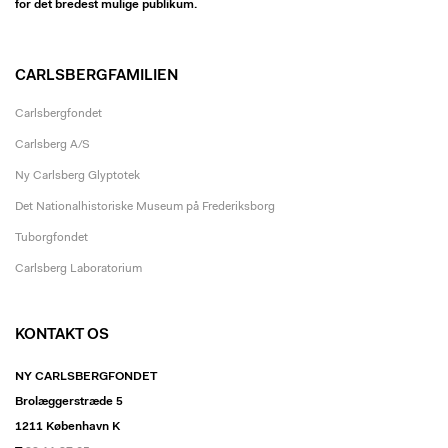
for det bredest mulige publikum.
CARLSBERGFAMILIEN
Carlsbergfondet
Carlsberg A/S
Ny Carlsberg Glyptotek
Det Nationalhistoriske Museum på Frederiksborg
Tuborgfondet
Carlsberg Laboratorium
KONTAKT OS
NY CARLSBERGFONDET
Brolæggerstræde 5
1211 København K