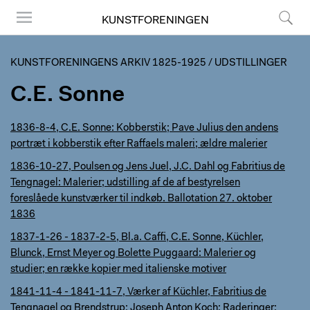
KUNSTFORENINGEN
Menu
Søg
KUNSTFORENINGENS ARKIV 1825-1925
/
UDSTILLINGER
C.E. Sonne
1836-8-4, C.E. Sonne: Kobberstik; Pave Julius den andens
portræt i kobberstik efter Raffaels maleri; ældre malerier
1836-10-27, Poulsen og Jens Juel, J.C. Dahl og Fabritius de
Tengnagel: Malerier; udstilling af de af bestyrelsen
foreslåede kunstværker til indkøb. Ballotation 27. oktober
1836
1837-1-26 - 1837-2-5, Bl.a. Caffi, C.E. Sonne, Küchler,
Blunck, Ernst Meyer og Bolette Puggaard: Malerier og
studier; en række kopier med italienske motiver
1841-11-4 - 1841-11-7, Værker af Küchler, Fabritius de
Tengnagel og Brendstrup; Joseph Anton Koch: Raderinger;