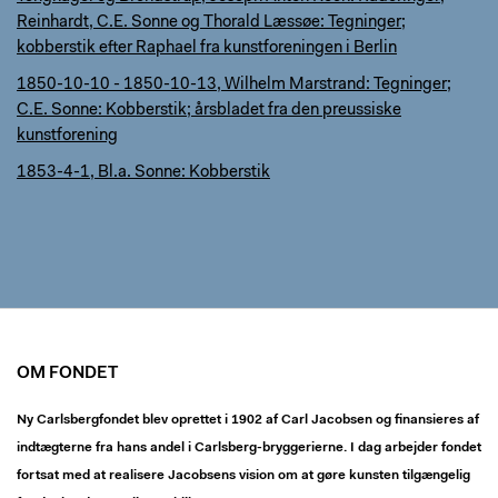
Reinhardt, C.E. Sonne og Thorald Læssøe: Tegninger;
kobberstik efter Raphael fra kunstforeningen i Berlin
1850-10-10 - 1850-10-13, Wilhelm Marstrand: Tegninger;
C.E. Sonne: Kobberstik; årsbladet fra den preussiske
kunstforening
1853-4-1, Bl.a. Sonne: Kobberstik
OM FONDET
Ny Carlsbergfondet blev oprettet i 1902 af Carl Jacobsen og finansieres af
indtægterne fra hans andel i Carlsberg-bryggerierne. I dag arbejder fondet
fortsat med at realisere Jacobsens vision om at gøre kunsten tilgængelig