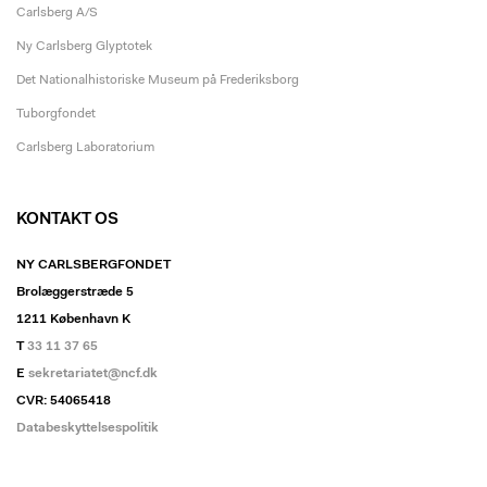
Carlsberg A/S
Ny Carlsberg Glyptotek
Det Nationalhistoriske Museum på Frederiksborg
Tuborgfondet
Carlsberg Laboratorium
KONTAKT OS
NY CARLSBERGFONDET
Brolæggerstræde 5
1211 København K
T
33 11 37 65
E
sekretariatet@ncf.dk
CVR: 54065418
Databeskyttelsespolitik