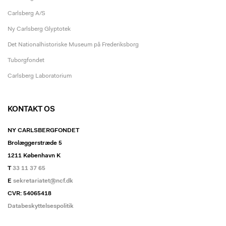
Carlsberg A/S
Ny Carlsberg Glyptotek
Det Nationalhistoriske Museum på Frederiksborg
Tuborgfondet
Carlsberg Laboratorium
KONTAKT OS
NY CARLSBERGFONDET
Brolæggerstræde 5
1211 København K
T
33 11 37 65
E
sekretariatet@ncf.dk
CVR: 54065418
Databeskyttelsespolitik