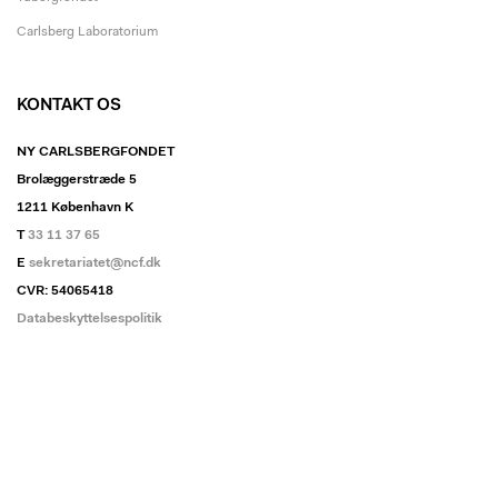
Carlsberg Laboratorium
KONTAKT OS
NY CARLSBERGFONDET
Brolæggerstræde 5
1211 København K
T
33 11 37 65
E
sekretariatet@ncf.dk
CVR: 54065418
Databeskyttelsespolitik