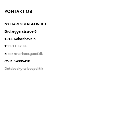
KONTAKT OS
NY CARLSBERGFONDET
Brolæggerstræde 5
1211 København K
T
33 11 37 65
E
sekretariatet@ncf.dk
CVR: 54065418
Databeskyttelsespolitik