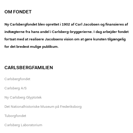
OM FONDET
Ny Carlsbergfondet blev oprettet i 1902 af Carl Jacobsen og finansieres af
indtægterne fra hans andel i Carlsberg-bryggerierne. I dag arbejder fondet
fortsat med at realisere Jacobsens vision om at gøre kunsten tilgængelig
for det bredest mulige publikum.
CARLSBERGFAMILIEN
Carlsbergfondet
Carlsberg A/S
Ny Carlsberg Glyptotek
Det Nationalhistoriske Museum på Frederiksborg
Tuborgfondet
Carlsberg Laboratorium