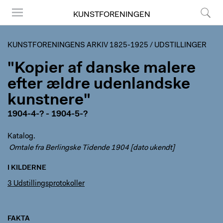
KUNSTFORENINGEN
Menu
Søg
KUNSTFORENINGENS ARKIV 1825-1925
/
UDSTILLINGER
"Kopier af danske malere
efter ældre udenlandske
kunstnere"
1904-4-? - 1904-5-?
Katalog.
Omtale fra Berlingske Tidende 1904 [dato ukendt]
I KILDERNE
3 Udstillingsprotokoller
FAKTA