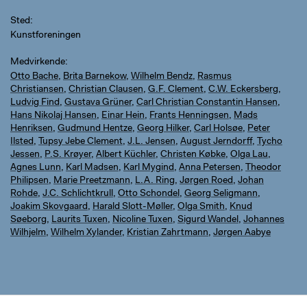
Sted
Kunstforeningen
Medvirkende
Otto Bache
,
Brita Barnekow
,
Wilhelm Bendz
,
Rasmus
Christiansen
,
Christian Clausen
,
G.F. Clement
,
C.W. Eckersberg
,
Ludvig Find
,
Gustava Grüner
,
Carl Christian Constantin Hansen
,
Hans Nikolaj Hansen
,
Einar Hein
,
Frants Henningsen
,
Mads
Henriksen
,
Gudmund Hentze
,
Georg Hilker
,
Carl Holsøe
,
Peter
Ilsted
,
Tupsy Jebe Clement
,
J.L. Jensen
,
August Jerndorff
,
Tycho
Jessen
,
P.S. Krøyer
,
Albert Küchler
,
Christen Købke
,
Olga Lau
,
Agnes Lunn
,
Karl Madsen
,
Karl Mygind
,
Anna Petersen
,
Theodor
Philipsen
,
Marie Preetzmann
,
L.A. Ring
,
Jørgen Roed
,
Johan
Rohde
,
J.C. Schlichtkrull
,
Otto Schondel
,
Georg Seligmann
,
Joakim Skovgaard
,
Harald Slott-Møller
,
Olga Smith
,
Knud
Søeborg
,
Laurits Tuxen
,
Nicoline Tuxen
,
Sigurd Wandel
,
Johannes
Wilhjelm
,
Wilhelm Xylander
,
Kristian Zahrtmann
,
Jørgen Aabye