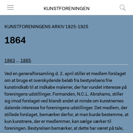
KUNSTFORENINGEN
Menu
Søg
KUNSTFORENINGENS ARKIV 1825-1925
1864
1863
...
1865
Ved en generalforsamling d. 2. april stiller et medlem forslaget
om at bruge et overskydende beløb fra bestyrelsens frie
kunstindkøb til at indkøbe malerier, der har vundet interesse på
foreningens udstillinger. Formanden, N.C.L. Abrahams, stiller
sig imod forslaget ved blandt andet at minde om kunstnernes
dalende interesse for foreningens udstillinger. Det medlem, der
stillede forslaget, bemærker derfor, at man burde bestemme, at
kun kunstnere, der er medlemmer, kan sælge værker til
foreningen. Bestyrelsen bemærker, at dette har været på tale,