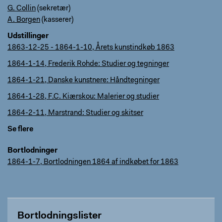
G. Collin
(sekretær)
A. Borgen
(kasserer)
Udstillinger
1863-12-25 - 1864-1-10, Årets kunstindkøb 1863
1864-1-14, Frederik Rohde: Studier og tegninger
1864-1-21, Danske kunstnere: Håndtegninger
1864-1-28, F.C. Kiærskou: Malerier og studier
1864-2-11, Marstrand: Studier og skitser
Se flere
Bortlodninger
1864-1-7, Bortlodningen 1864 af indkøbet for 1863
Bortlodningslister