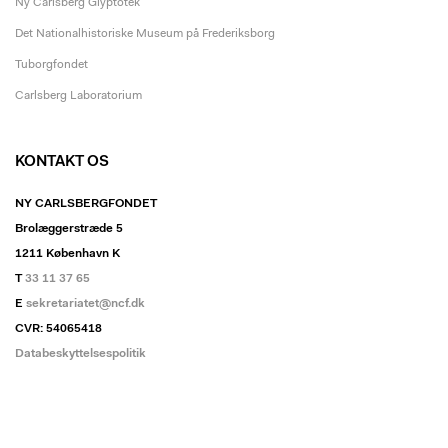
Ny Carlsberg Glyptotek
Det Nationalhistoriske Museum på Frederiksborg
Tuborgfondet
Carlsberg Laboratorium
KONTAKT OS
NY CARLSBERGFONDET
Brolæggerstræde 5
1211 København K
T
33 11 37 65
E
sekretariatet@ncf.dk
CVR: 54065418
Databeskyttelsespolitik