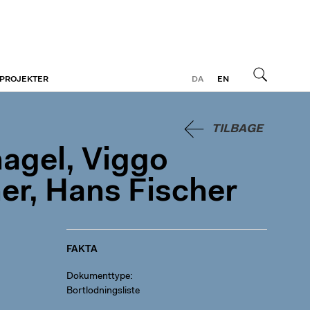
 PROJEKTER
DA
EN
Søg
TILBAGE
nagel, Viggo
er, Hans Fischer
FAKTA
Dokumenttype
Bortlodningsliste