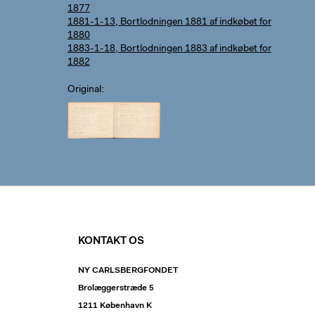
1877
1881-1-13, Bortlodningen 1881 af indkøbet for
1880
1883-1-18, Bortlodningen 1883 af indkøbet for
1882
Original
KONTAKT OS
NY CARLSBERGFONDET
Brolæggerstræde 5
1211 København K