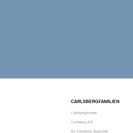
CARLSBERGFAMILIEN
Carlsbergfondet
Carlsberg A/S
Ny Carlsberg Glyptotek