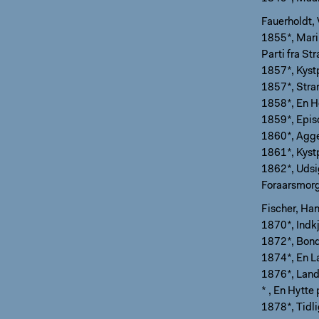
Fauerholdt,
1855*, Mari
Parti fra St
1857*, Kystp
1857*, Stra
1858*, En He
1859*, Episo
1860*, Agge
1861*, Kyst
1862*, Udsi
Foraarsmorg
Fischer, Han
1870*, Indkj
1872*, Bond
1874*, En La
1876*, Land
* , En Hytte
1878*, Tidl