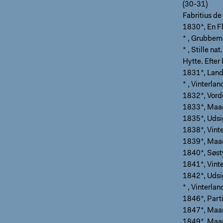
(30-31)
Fabritius d
1830*, En Fl
* , Grubbem
* , Stille n
Hytte. Efter
1831*, Land
* , Vinterla
1832*, Vord
1833*, Maan
1835*, Udsi
1838*, Vint
1839*, Maan
1840*, Søsty
1841*, Vint
1842*, Udsi
* , Vinterla
1846*, Part
1847*, Maan
1849*, Maan