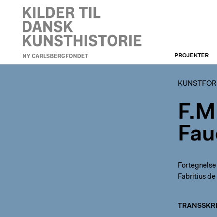
PROJEKTER
KUNSTFORENINGEN
KUNSTFOR
F.M
Fau
Fortegnelse
Fabritius de
TRANSSKRI