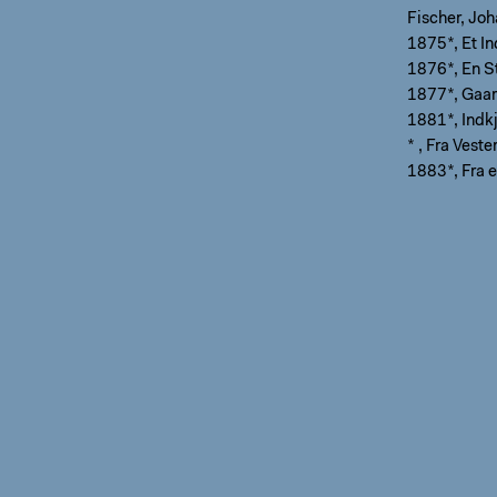
Fischer, Jo
1875*, Et In
1876*, En St
1877*, Gaar
1881*, Indkj
* , Fra Veste
1883*, Fra e