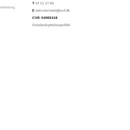
T
33 11 37 65
deriksborg
E
sekretariatet@ncf.dk
CVR: 54065418
Databeskyttelsespolitik