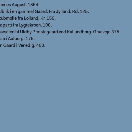
hannes August. 1854.
dblik i en gammel Gaard. Fra Jylland. Rd. 125.
ubmølle fra Lolland. Kr. 150.
dparti fra Lygtekroen. 100.
ørselen til Uldby Præstegaard ved Kallundborg. Graavejr. 375.
raa i Aalborg. 175.
n Gaard i Venedig. 400.