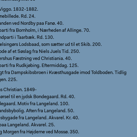
 Viggo. 1832-1882.
nebillede. Rd. 24.
randen ved Nordby paa Fanø. 40.
arti fra Bornholm, i Nærheden af Allinge. 70.
ndparti i Taarbæk. Rd. 130.
lsingørs Lodsbaad, som sætter ud til et Skib. 200.
de af et Søslag fra Niels Juels Tid. 250.
rshus Fæstning ved Christiania. 40.
parti fra Rudkjøbing. Eftermiddag. 125.
gt fra Dampskibsbroen i Kvæsthusgade imod Toldboden. Tidlig
en. 225.
s Christian. 1849-
ørsel til en jydsk Bondegaard. Rd. 40.
egaard. Motiv fra Langeland. 100.
ndsbybolig. Aften fra Langeland. 50.
sbygade fra Langeland. Akvarel. Kr. 40.
 paa Langeland. Akvarel. 25.
ig Morgen fra Højderne ved Mossø. 350.