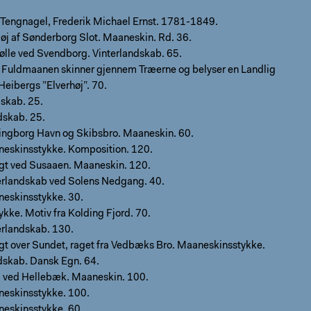
e Tengnagel, Frederik Michael Ernst. 1781-1849.
øj af Sønderborg Slot. Maaneskin. Rd. 36.
ølle ved Svendborg. Vinterlandskab. 65.
at. Fuldmaanen skinner gjennem Træerne og belyser en Landlig
 Heibergs ”Elverhøj”. 70.
skab. 25.
ndskab. 25.
ingborg Havn og Skibsbro. Maaneskin. 60.
eskinsstykke. Komposition. 120.
gt ved Susaaen. Maaneskin. 120.
erlandskab ved Solens Nedgang. 40.
eskinsstykke. 30.
kke. Motiv fra Kolding Fjord. 70.
erlandskab. 130.
gt over Sundet, raget fra Vedbæks Bro. Maaneskinsstykke.
ndskab. Dansk Egn. 64.
i ved Hellebæk. Maaneskin. 100.
eskinsstykke. 100.
eskinsstykke. 60