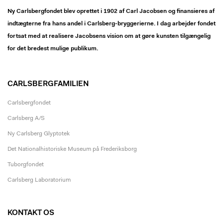
Ny Carlsbergfondet blev oprettet i 1902 af Carl Jacobsen og finansieres af
indtægterne fra hans andel i Carlsberg-bryggerierne. I dag arbejder fondet
fortsat med at realisere Jacobsens vision om at gøre kunsten tilgængelig
for det bredest mulige publikum.
CARLSBERGFAMILIEN
Carlsbergfondet
Carlsberg A/S
Ny Carlsberg Glyptotek
Det Nationalhistoriske Museum på Frederiksborg
Tuborgfondet
Carlsberg Laboratorium
KONTAKT OS