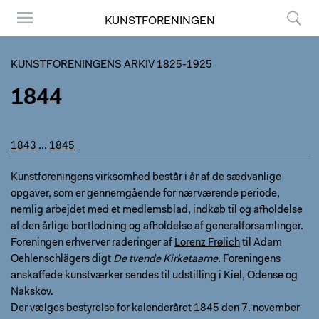
KUNSTFORENINGEN
Menu
Søg
KUNSTFORENINGENS ARKIV 1825-1925
1844
1843
...
1845
Kunstforeningens virksomhed består i år af de sædvanlige
opgaver, som er gennemgående for nærværende periode,
nemlig arbejdet med et medlemsblad, indkøb til og afholdelse
af den årlige bortlodning og afholdelse af generalforsamlinger.
Foreningen erhverver raderinger af
Lorenz Frølich
til Adam
Oehlenschlägers digt
De tvende Kirketaarne
. Foreningens
anskaffede kunstværker sendes til udstilling i Kiel, Odense og
Nakskov.
Der vælges bestyrelse for kalenderåret 1845 den 7. november