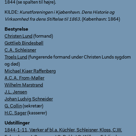
1844 (se spalten til højre).
KILDE:
Kunstforeningen i Kjøbenhavn. Dens Historie og
Virksomhed fra dens Stiftelse til 1863.
(København: 1864)
Bestyrelse
Christen Lund
(formand)
Gottlieb Bindesbøll
C.A. Schleisner
Troels Lund
(fungerende formand under Christen Lunds sygdom
og død)
Michael Kiaer Raffenberg
A.C.A. From-Møller
Wilhelm Marstrand
J.L. Jensen
Johan Ludvig Schneider
G. Collin
(sekretær)
H.C. Sager
(kasserer)
Udstillinger
1844-1-11, Værker af bl.a. Küchler, Schleisner, Kloss, C.W.