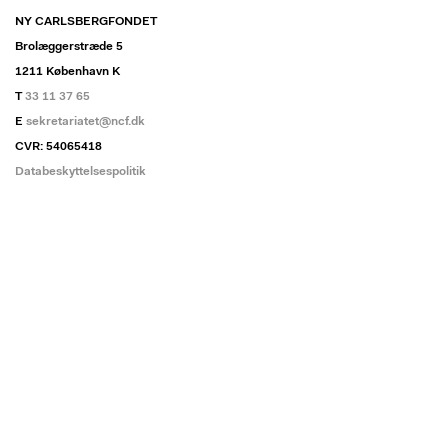
NY CARLSBERGFONDET
Brolæggerstræde 5
1211 København K
T
33 11 37 65
E
sekretariatet@ncf.dk
CVR: 54065418
Databeskyttelsespolitik