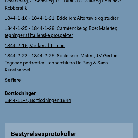
Eckersberg, J. Sonne og J.C. Dahl; J.G. Wille og Edelinck:
Kobberstik
1844-1-18 - 1844-1-21, Eddelien: Altertavle og studier
1844-1-25 - 1844-1-28, Carmiencke og Boe: Malerier;
tegninger af italienske prospekter
1844-2-15, Værker af T. Lund
1844-2-22 - 1844-2-25, Schleisner: Maleri; J.V. Gertner:
Tegnede portrætter; kobberstik fra Hr. Bing & Søns
Kunsthandel
Se flere
Bortlodninger
1844-11-7, Bortlodningen 1844
Bestyrelsesprotokoller