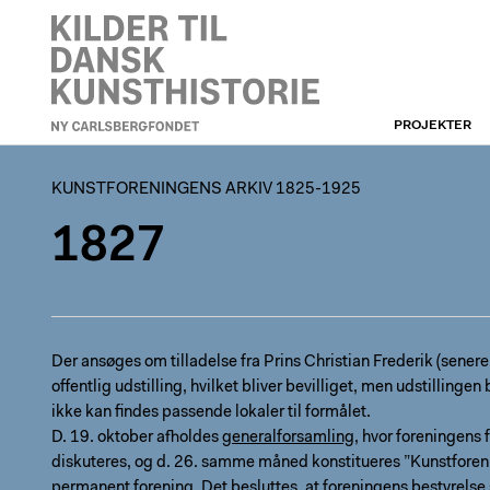
PROJEKTER
KUNSTFORENINGEN
KUNSTFORENINGENS ARKIV 1825-1925
1827
Der ansøges om tilladelse fra Prins Christian Frederik (senere C
offentlig udstilling, hvilket bliver bevilliget, men udstillingen 
ikke kan findes passende lokaler til formålet.
D. 19. oktober afholdes
generalforsamling
, hvor foreningens 
diskuteres, og d. 26. samme måned konstitueres ”Kunstfore
permanent forening. Det besluttes, at foreningens bestyrelse 