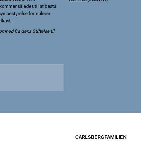
ommer således til at bestå
nye bestyrelse formulerer
dkast.
mhed fra dens Stiftelse til
CARLSBERGFAMILIEN