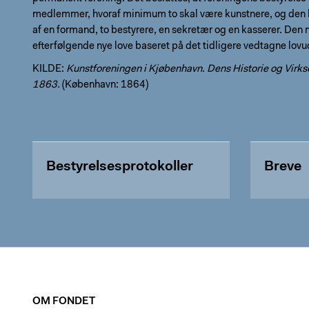
medlemmer, hvoraf minimum to skal være kunstnere, og den k
af en formand, to bestyrere, en sekretær og en kasserer. Den 
efterfølgende nye love baseret på det tidligere vedtagne lovu
KILDE:
Kunstforeningen i Kjøbenhavn. Dens Historie og Virkso
1863.
(København: 1864)
Bestyrelsesprotokoller
Breve
OM FONDET