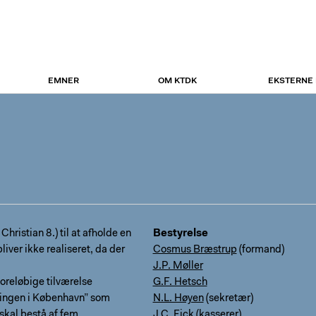
EMNER
OM KTDK
EKSTERNE
hristian 8.) til at afholde en
Bestyrelse
bliver ikke realiseret, da der
Cosmus Bræstrup
(formand)
J.P. Møller
foreløbige tilværelse
G.F. Hetsch
ningen i København” som
N.L. Høyen
(sekretær)
skal bestå af fem
J.C. Fick
(kasserer)