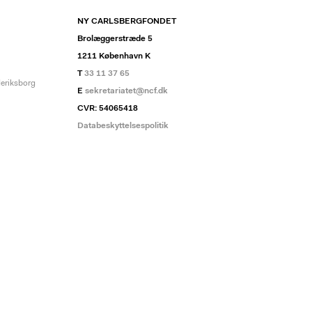
NY CARLSBERGFONDET
Brolæggerstræde 5
1211 København K
T
33 11 37 65
deriksborg
E
sekretariatet@ncf.dk
CVR: 54065418
Databeskyttelsespolitik