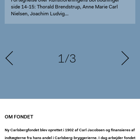
Fortegnelse over Kunstforeningens bortlodninger
side 14-15: Thorald Brendstrup, Anne Marie Carl
Nielsen, Joachim Ludvig…
1/3
OM FONDET
Ny Carlsbergfondet blev oprettet i 1902 af Carl Jacobsen og finansieres af
indtægterne fra hans andel i Carlsberg-bryggerierne. I dag arbejder fondet