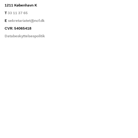
1211 København K
T
33 11 37 65
E
sekretariatet@ncf.dk
CVR: 54065418
Databeskyttelsespolitik