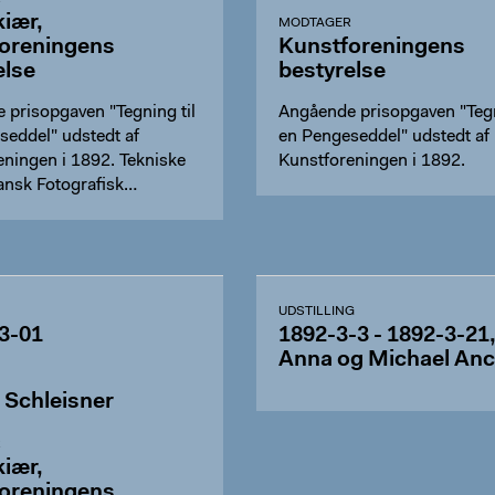
kiær,
MODTAGER
oreningens
Kunstforeningens
else
bestyrelse
 prisopgaven "Tegning til
Angående prisopgaven "Tegn
seddel" udstedt af
en Pengeseddel" udstedt af
eningen i 1892. Tekniske
Kunstforeningen i 1892.
Dansk Fotografisk…
UDSTILLING
3-01
1892-3-3 - 1892-3-21
Anna og Michael Anc
 Schleisner
R
kiær,
oreningens