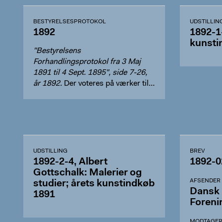
BESTYRELSESPROTOKOL
UDSTILLIN
1892
1892-1
kunsti
"Bestyrelsens
Forhandlingsprotokol fra 3 Maj
1891 til 4 Sept. 1895", side 7-26,
år 1892.
Der voteres på værker til
indk…
UDSTILLING
BREV
1892-2-4, Albert
1892-0
Gottschalk: Malerier og
AFSENDER
studier; årets kunstindkøb
Dansk 
1891
Foreni
MODTAGE