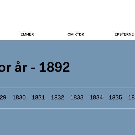
EMNER
OM KTDK
EKSTERNE
r år - 1892
29
1830
1831
1832
1833
1834
1835
18