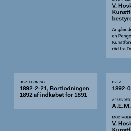
V. Hos
Kunstf
bestyr
Angående
en Penge
Kunstfor
råd fra 
BORTLODNING
BREV
1892-2-21, Bortlodningen
1892-0
1892 af indkøbet for 1891
AFSENDER
A.E.M.
MODTAGE
V. Hos
Kunstf