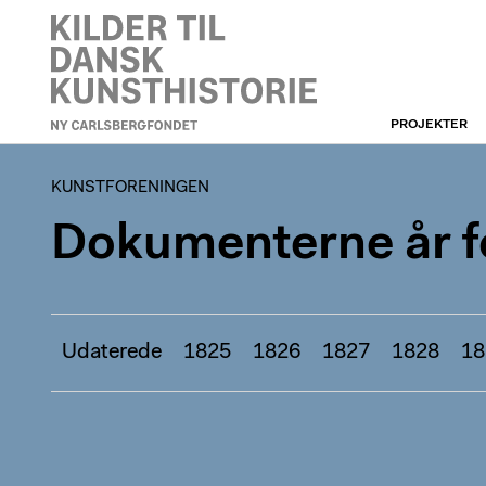
PROJEKTER
KUNSTFORENINGEN
KUNSTFORENINGEN
Dokumenterne år fo
Udaterede
1825
1826
1827
1828
18