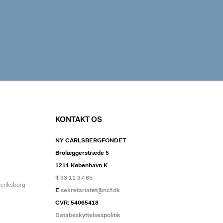
KONTAKT OS
NY CARLSBERGFONDET
Brolæggerstræde 5
1211 København K
T
33 11 37 65
deriksborg
E
sekretariatet@ncf.dk
CVR: 54065418
Databeskyttelsespolitik