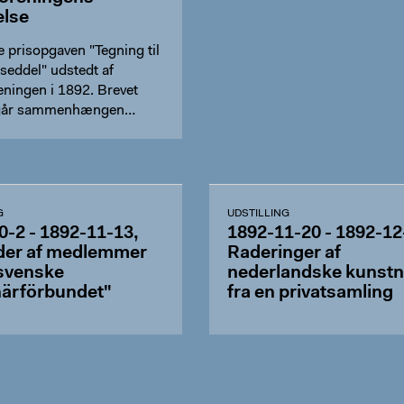
else
 prisopgaven "Tegning til
seddel" udstedt af
eningen i 1892. Brevet
år sammenhængen
G
UDSTILLING
0-2 - 1892-11-13,
1892-11-20 - 1892-12
der af medlemmer
Raderinger af
 svenske
nederlandske kunstn
ärförbundet"
fra en privatsamling