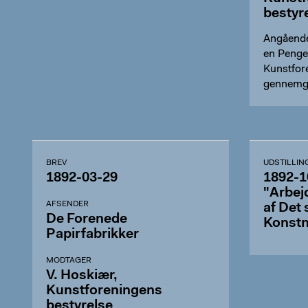
bestyr
Angående
en Penge
Kunstfor
gennemg
mell…
BREV
UDSTILLIN
1892-03-29
1892-1
"Arbej
AFSENDER
af Det
De Forenede
Konstn
Papirfabrikker
MODTAGER
V. Hoskiær,
Kunstforeningens
bestyrelse