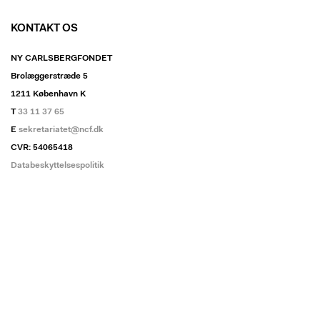
KONTAKT OS
NY CARLSBERGFONDET
Brolæggerstræde 5
1211 København K
T
33 11 37 65
E
sekretariatet@ncf.dk
CVR: 54065418
Databeskyttelsespolitik