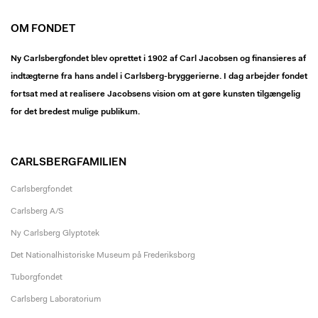
OM FONDET
Ny Carlsbergfondet blev oprettet i 1902 af Carl Jacobsen og finansieres af
indtægterne fra hans andel i Carlsberg-bryggerierne. I dag arbejder fondet
fortsat med at realisere Jacobsens vision om at gøre kunsten tilgængelig
for det bredest mulige publikum.
CARLSBERGFAMILIEN
Carlsbergfondet
Carlsberg A/S
Ny Carlsberg Glyptotek
Det Nationalhistoriske Museum på Frederiksborg
Tuborgfondet
Carlsberg Laboratorium