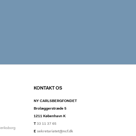
KONTAKT OS
NY CARLSBERGFONDET
Brolæggerstræde 5
1211 København K
T
33 11 37 65
deriksborg
E
sekretariatet@ncf.dk