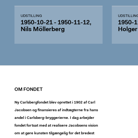
UDSTILLING
UDSTILLIN
1950-10-21 - 1950-11-12,
1950-1
Nils Möllerberg
Holger
OM FONDET
Ny Carlsbergfondet blev oprettet i 1902 af Carl
Jacobsen og finansieres af indtægterne fra hans
andel i Carlsberg-bryggerierne. I dag arbejder
fondet fortsat med at realisere Jacobsens vision
om at gøre kunsten tilgængelig for det bredest