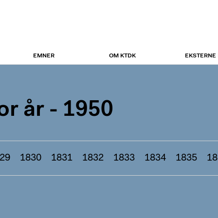
EMNER
OM KTDK
EKSTERNE
r år - 1950
29
1830
1831
1832
1833
1834
1835
18