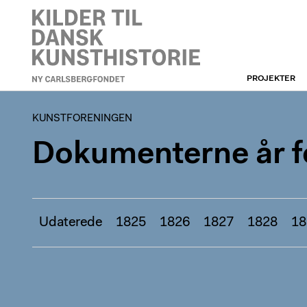
PROJEKTER
KUNSTFORENINGEN
KUNSTFORENINGEN
Dokumenterne år fo
Udaterede
1825
1826
1827
1828
18