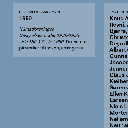
BESTYRELSESPROTOKOL
BORTLODN
1950
Knud A
Reyni, 
"Kunstforeningen.
Bjerre,
Bestyrelsesmøder 1939-1953"
Christ
side 155-171, år 1950.
Der voteres
Deyroll
på værker til indkøb, arrangeres
Albert
udsti…
Gunnar
Jacobs
Jenner
Claus 
Kielbe
Sørens
Ellen 
Larsen
Niels 
Morte
Nellem
Neuha