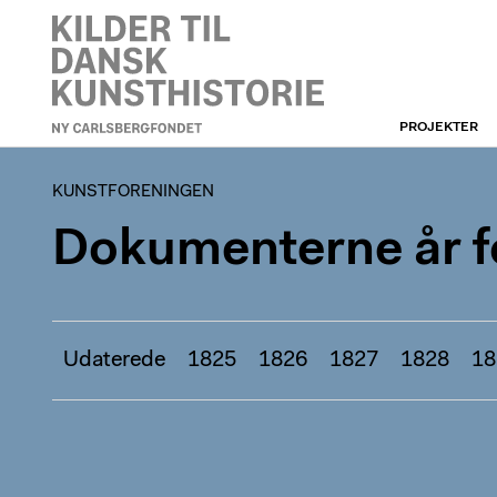
PROJEKTER
KUNSTFORENINGEN
KUNSTFORENINGEN
Dokumenterne år fo
Udaterede
1825
1826
1827
1828
18