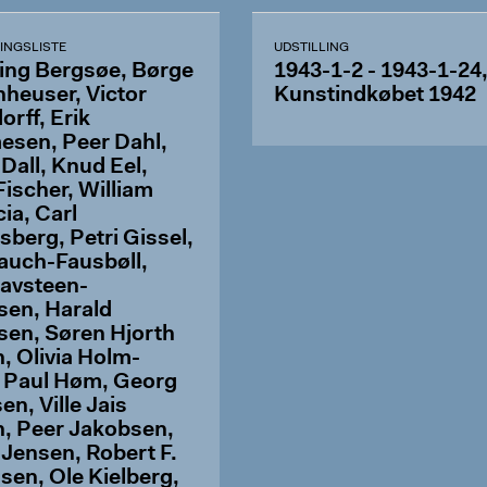
INGSLISTE
UDSTILLING
ng Bergsøe, Børge
1943-1-2 - 1943-1-24
heuser, Victor
Kunstindkøbet 1942
rff, Erik
sen, Peer Dahl,
Dall, Knud Eel,
ischer, William
cia, Carl
sberg, Petri Gissel,
auch-Fausbøll,
avsteen-
sen, Harald
sen, Søren Hjorth
, Olivia Holm-
, Paul Høm, Georg
n, Ville Jais
n, Peer Jakobsen,
 Jensen, Robert F.
sen, Ole Kielberg,