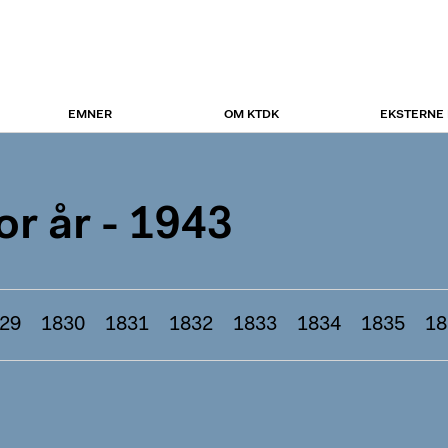
EMNER
OM KTDK
EKSTERNE
r år - 1943
29
1830
1831
1832
1833
1834
1835
18