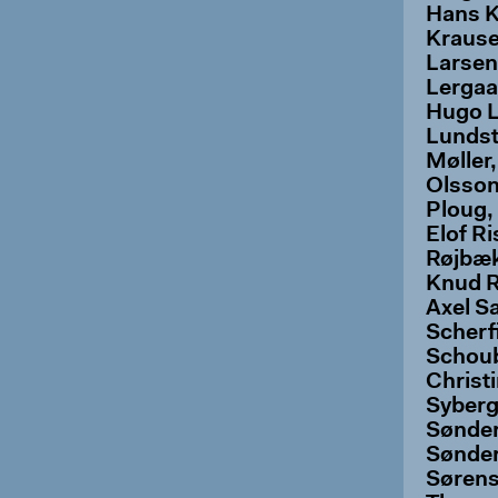
Hans K
Krause
Larsen
Lergaa
Hugo L
Lundst
Møller,
Olsson
Ploug,
Elof Ri
Røjbæk
Knud R
Axel S
Scherf
Schoub
Christ
Syberg
Sønder
Sønder
Sørens