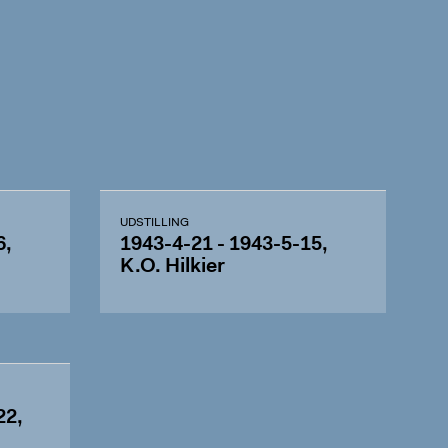
UDSTILLING
6,
1943-4-21 - 1943-5-15,
K.O. Hilkier
22,