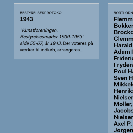
BESTYRELSESPROTOKOL
BORTLODN
1943
Flemmi
Bokken
"Kunstforeningen.
Brockdo
Bestyrelsesmøder 1939-1953"
Clemme
side 55-67, år 1943.
Der voteres på
Harald 
værker til indkøb, arrangeres
Adam F
udstill…
Frideri
Fryden
Poul H
Sven H
Mikkel
Henrik
Nielsen
Møller
Jacobse
Nielse
Axel P.
Jørgen