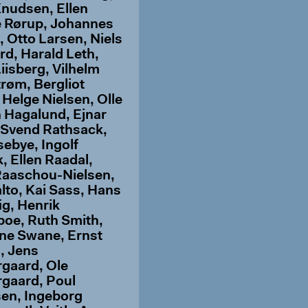
nudsen, Ellen
 Rørup, Johannes
, Otto Larsen, Niels
rd, Harald Leth,
iisberg, Vilhelm
røm, Bergliot
 Helge Nielsen, Olle
 Hagalund, Ejnar
 Svend Rathsack,
sebye, Ingolf
, Ellen Raadal,
aaschou-Nielsen,
alto, Kai Sass, Hans
ig, Henrik
oe, Ruth Smith,
ine Swane, Ernst
, Jens
gaard, Ole
gaard, Poul
en, Ingeborg