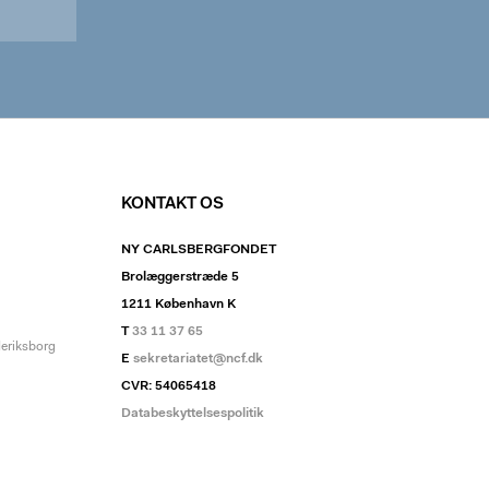
KONTAKT OS
NY CARLSBERGFONDET
Brolæggerstræde 5
1211 København K
T
33 11 37 65
deriksborg
E
sekretariatet@ncf.dk
CVR: 54065418
Databeskyttelsespolitik