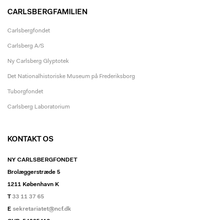
CARLSBERGFAMILIEN
Carlsbergfondet
Carlsberg A/S
Ny Carlsberg Glyptotek
Det Nationalhistoriske Museum på Frederiksborg
Tuborgfondet
Carlsberg Laboratorium
KONTAKT OS
NY CARLSBERGFONDET
Brolæggerstræde 5
1211 København K
T
33 11 37 65
E
sekretariatet@ncf.dk