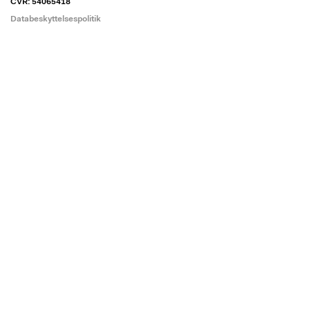
CVR: 54065418
Databeskyttelsespolitik