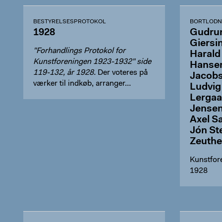
BESTYRELSESPROTOKOL
BORTLODN
1928
Gudrun
Giersi
"Forhandlings Protokol for
Harald
Kunstforeningen 1923-1932" side
Hansen
119-132, år 1928.
Der voteres på
Jacobs
værker til indkøb, arranger…
Ludvig
Lergaa
Jensen
Axel S
Jón St
Zeuth
Kunstfor
1928