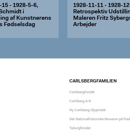
-15 - 1928-5-6,
1928-11-11 - 1928-12
Schmidt i
Retrospektiv Udstilli
ing af Kunstnerens
Maleren Fritz Syberg
s Fødselsdag
Arbejder
CARLSBERGFAMILIEN
Carlsbergfondet
Carlsberg A/S
Ny Carlsberg Glyptotek
Det Nationalhistoriske Museum på Fre
Tuborgfondet