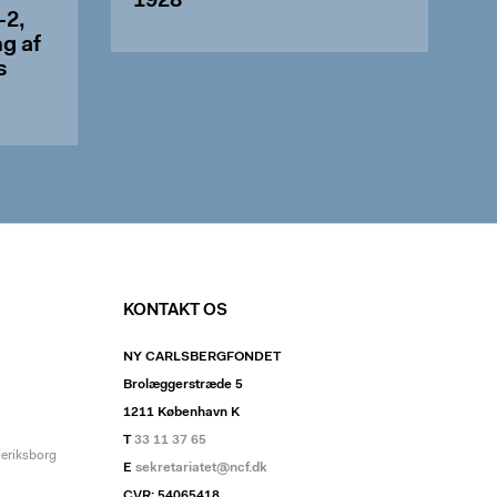
1928
-2,
ng af
s
KONTAKT OS
NY CARLSBERGFONDET
Brolæggerstræde 5
1211 København K
T
33 11 37 65
deriksborg
E
sekretariatet@ncf.dk
CVR: 54065418