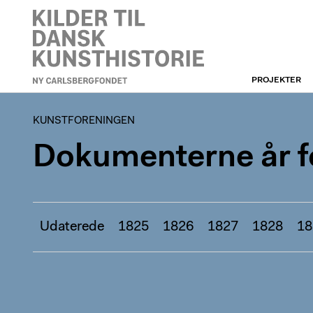
PROJEKTER
KUNSTFORENINGEN
KUNSTFORENINGEN
Dokumenterne år fo
Udaterede
1825
1826
1827
1828
18