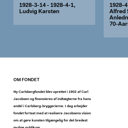
1928-3-14 - 1928-4-1,
1928-4
Ludvig Karsten
Alfred 
Anledn
70-Aar
OM FONDET
Ny Carlsbergfondet blev oprettet i 1902 af Carl
Jacobsen og finansieres af indtægterne fra hans
andel i Carlsberg-bryggerierne. I dag arbejder
fondet fortsat med at realisere Jacobsens vision
om at gøre kunsten tilgængelig for det bredest
mulige publikum.