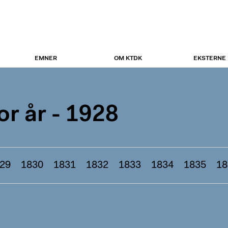
EMNER
OM KTDK
EKSTERNE
r år - 1928
29
1830
1831
1832
1833
1834
1835
18