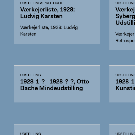
UDSTILLINGSPROTOKOL
UDSTILLI
Værkejerliste, 1928:
Værkeje
Ludvig Karsten
Syberg
Udstill
Værkejerliste, 1928: Ludvig
Karsten
Værkejerl
Retrospek
UDSTILLING
UDSTILLIN
1928-1-? - 1928-?-?, Otto
1928-1
Bache Mindeudstilling
Kunsti
UDSTILLING
UDSTILLIN